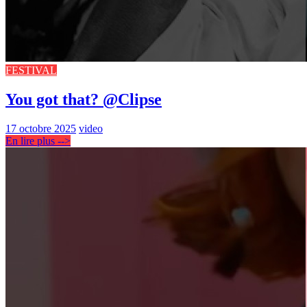
FESTIVAL
You got that? @Clipse
17 octobre 2025
video
En lire plus -->