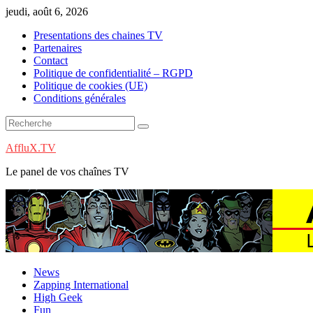
Skip
jeudi, août 6, 2026
to
Presentations des chaines TV
content
Partenaires
Contact
Politique de confidentialité – RGPD
Politique de cookies (UE)
Conditions générales
AffluX.TV
Le panel de vos chaînes TV
News
Zapping International
High Geek
Fun