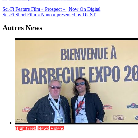
Navigation
Sci-Fi Feature Film « Prospect » | Now On Digital
Sci-Fi Short Film « Nano » presented by DUST
de
l’article
Autres News
High Geek
News
Videos