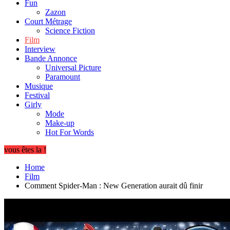
Fun
Zazon
Court Métrage
Science Fiction
Film
Interview
Bande Annonce
Universal Picture
Paramount
Musique
Festival
Girly
Mode
Make-up
Hot For Words
vous êtes la !
Home
Film
Comment Spider-Man : New Generation aurait dû finir