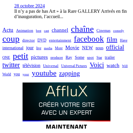
28 octobre 2024
Il n’y a pas de has Art » à la Rare GALLERY Arrivés en fin
d’inauguration, l’accueil...
chaîne
Actu
channel
Animation
Cinemas
best
cast
comedy
coup
facebook
film
director
DVD
entertainment
Have
official
Movie
jour
NEW
international
nous
live
media
More
petit
pictures
Ray
Some
trailer
ONE
producer
spot
Star
twitter
Voici
watch
télévision
Universal
Universal Pictures
Will
youtube
zapping
you
World
your