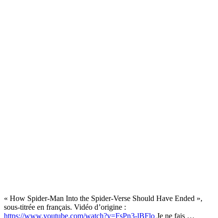
« How Spider-Man Into the Spider-Verse Should Have Ended »,
sous-titrée en français. Vidéo d’origine :
https://www.youtube.com/watch?v=FsPn3-lBFlo
Je ne fais …