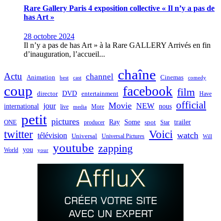
Rare Gallery Paris 4 exposition collective « Il n’y a pas de
has Art »
28 octobre 2024
Il n’y a pas de has Art » à la Rare GALLERY Arrivés en fin
d’inauguration, l’accueil...
chaîne
Actu
channel
Animation
Cinemas
best
cast
comedy
coup
facebook
film
director
DVD
entertainment
Have
official
Movie
jour
NEW
international
nous
live
media
More
petit
pictures
Ray
Some
trailer
ONE
producer
spot
Star
twitter
Voici
watch
télévision
Universal
Universal Pictures
Will
youtube
zapping
you
World
your