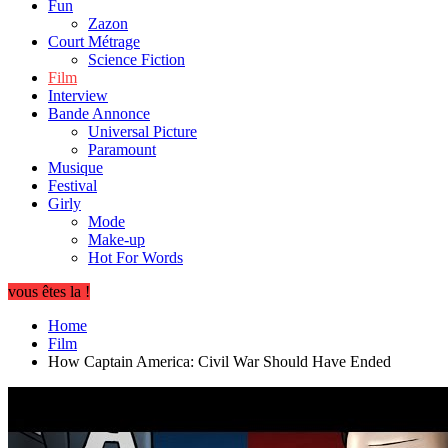
Fun
Zazon
Court Métrage
Science Fiction
Film
Interview
Bande Annonce
Universal Picture
Paramount
Musique
Festival
Girly
Mode
Make-up
Hot For Words
vous êtes la !
Home
Film
How Captain America: Civil War Should Have Ended