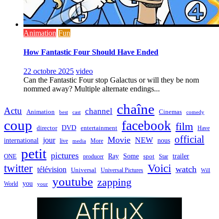
Animation
Fun
How Fantastic Four Should Have Ended
22 octobre 2025
video
Can the Fantastic Four stop Galactus or will they be nom
nommed away? Multiple alternate endings...
chaîne
Actu
channel
Animation
Cinemas
best
cast
comedy
coup
facebook
film
director
DVD
entertainment
Have
official
Movie
jour
NEW
international
nous
live
media
More
petit
pictures
Ray
Some
trailer
ONE
producer
spot
Star
twitter
Voici
watch
télévision
Universal
Universal Pictures
Will
youtube
zapping
you
World
your