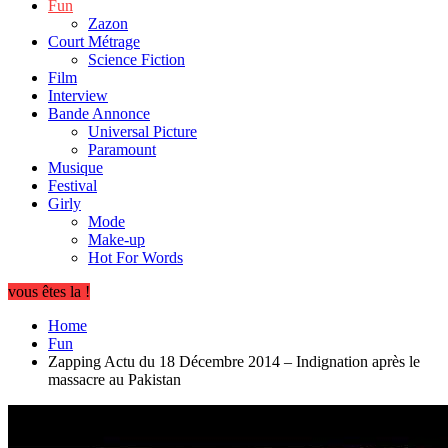
Fun
Zazon
Court Métrage
Science Fiction
Film
Interview
Bande Annonce
Universal Picture
Paramount
Musique
Festival
Girly
Mode
Make-up
Hot For Words
vous êtes la !
Home
Fun
Zapping Actu du 18 Décembre 2014 – Indignation après le
massacre au Pakistan