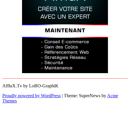
AffluX.Tv by LoBO-GraphiK
Proudly powered by WordPress
|
Theme: SuperNews by
Acme
Themes