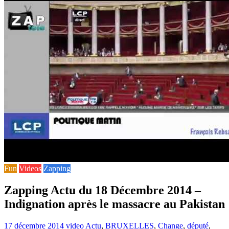
Fun
Videos
Zapping
Zapping Actu du 18 Décembre 2014 –
Indignation après le massacre au Pakistan
17 décembre 2014
video
Actu
,
BRUXELLES
,
Change
,
député
,