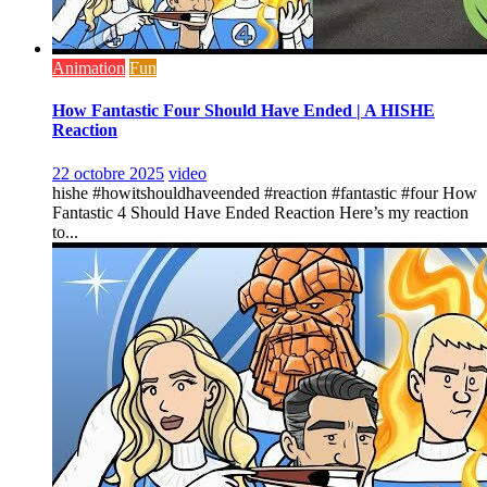
Animation
Fun
How Fantastic Four Should Have Ended | A HISHE
Reaction
22 octobre 2025
video
hishe #howitshouldhaveended #reaction #fantastic #four How
Fantastic 4 Should Have Ended Reaction Here’s my reaction
to...