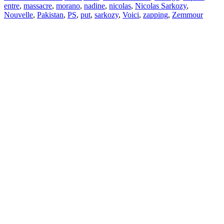
entre
,
massacre
,
morano
,
nadine
,
nicolas
,
Nicolas Sarkozy
,
Nouvelle
,
Pakistan
,
PS
,
put
,
sarkozy
,
Voici
,
zapping
,
Zemmour