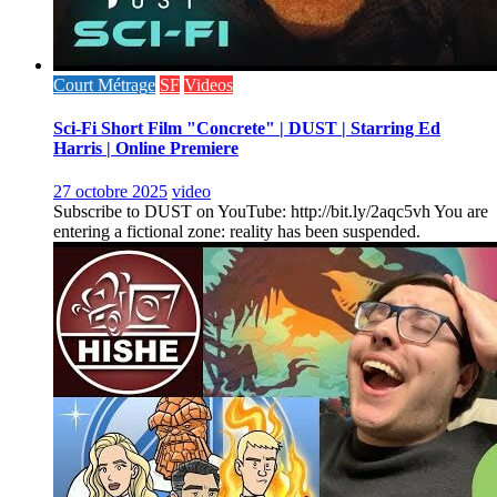
Court Métrage
SF
Videos
Sci-Fi Short Film "Concrete" | DUST | Starring Ed
Harris | Online Premiere
27 octobre 2025
video
Subscribe to DUST on YouTube: http://bit.ly/2aqc5vh You are
entering a fictional zone: reality has been suspended.