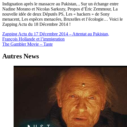
Indignation après le massacre au Pakistan, , Sur un échange entre
Nadine Morano et Nicolas Sarkozy, Propos d’Éric Zemmour, La
nouvelle idée de deux Députés PS, Les « hackers » de Sony
menacent, Les espèces menacées, Bruxelles et l’écologie… Voici le
Zapping Actu du 18 Décembre 2014 !
Navigation
Zapping Actu du 17 Décembre 2014 – Attentat au Pakistan,
François Hollande et l’immigration
de
The Gambler Movie – Taste
l’article
Autres News