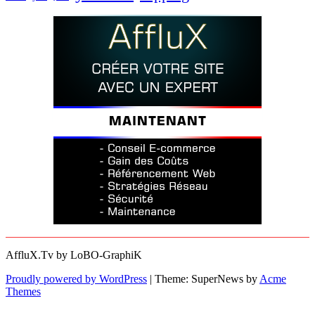
AffluX.Tv by LoBO-GraphiK
Proudly powered by WordPress
|
Theme: SuperNews by
Acme
Themes