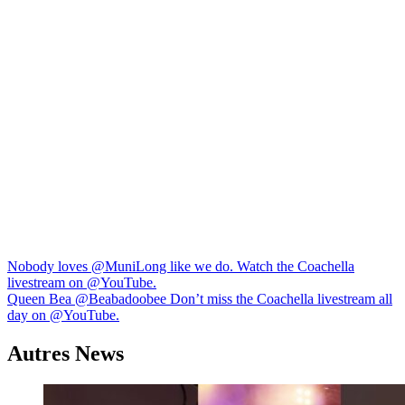
Navigation
Nobody loves @MuniLong like we do. Watch the Coachella
livestream on @YouTube.
de
Queen Bea @Beabadoobee Don’t miss the Coachella livestream all
l’article
day on @YouTube.
Autres News