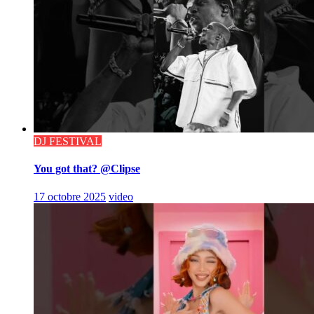
DJ FESTIVAL
You got that? @Clipse
17 octobre 2025
video