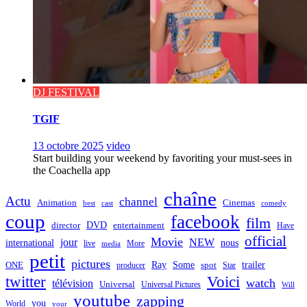
DJ FESTIVAL
TGIF
13 octobre 2025
video
Start building your weekend by favoriting your must-sees in
the Coachella app
chaîne
Actu
channel
Animation
Cinemas
best
cast
comedy
coup
facebook
film
director
DVD
entertainment
Have
official
Movie
jour
NEW
international
nous
live
media
More
petit
pictures
Ray
Some
trailer
ONE
producer
spot
Star
twitter
Voici
watch
télévision
Universal
Universal Pictures
Will
youtube
zapping
you
World
your