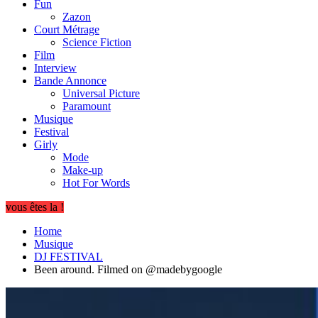
Fun
Zazon
Court Métrage
Science Fiction
Film
Interview
Bande Annonce
Universal Picture
Paramount
Musique
Festival
Girly
Mode
Make-up
Hot For Words
vous êtes la !
Home
Musique
DJ FESTIVAL
Been around. Filmed on ​⁠@madebygoogle