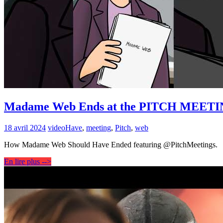
Madame Web Ends at the PITCH MEET
18 avril 2024
video
Have
,
meeting
,
Pitch
,
web
How Madame Web Should Have Ended featuring @PitchMeetings.
En lire plus -->