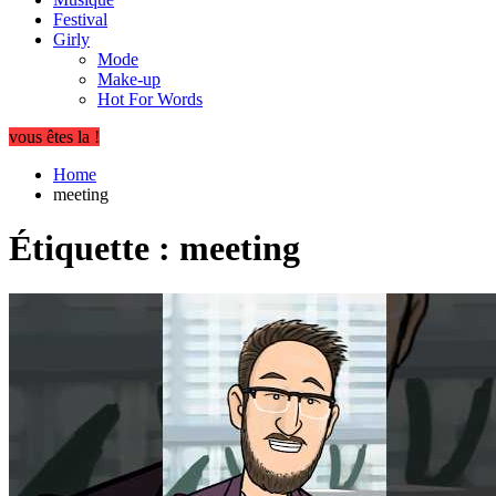
Festival
Girly
Mode
Make-up
Hot For Words
vous êtes la !
Home
meeting
Étiquette :
meeting