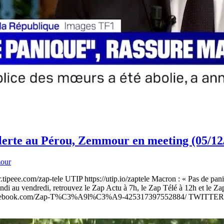
Alerte au Pérou, Zemmour en meeting (05/12
our
r.tipeee.com/zap-tele UTIP https://utip.io/zaptele Macron : « Pas de pa
i au vendredi, retrouvez le Zap Actu à 7h, le Zap Télé à 12h et le Z
acebook.com/Zap-T%C3%A9l%C3%A9-425317397552884/ TWITTER http