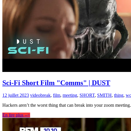
Sci-Fi Short Film "Comms" | DUST
12 juillet 2023
video
break
,
film
,
meeting
,
SHORT
,
SMITH
,
thing
,
wo
Hackers aren’t the worst thing that can break into your zoom meet
En lire plus -->