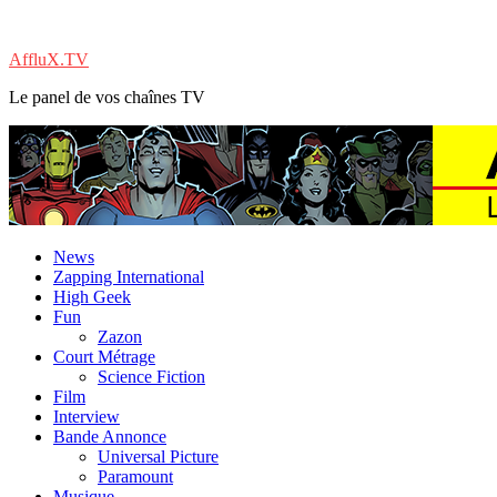
AffluX.TV
Le panel de vos chaînes TV
News
Zapping International
High Geek
Fun
Zazon
Court Métrage
Science Fiction
Film
Interview
Bande Annonce
Universal Picture
Paramount
Musique