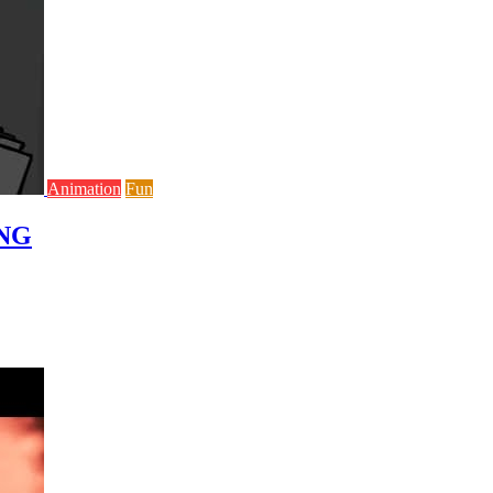
Animation
Fun
ING