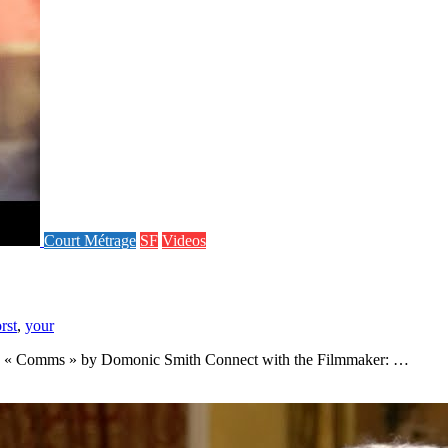
Court Métrage
SF
Videos
rst
,
your
ing. « Comms » by Domonic Smith Connect with the Filmmaker: …