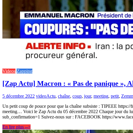
Videos
Zapping
[Zap Actu] Macron : « Pas de panique », 
5 décembre 2022
video
Actu
,
chaîne
,
coup
,
jour
,
meeting
,
petit
,
Zemm
Un petit coup de pouce pour que la chaîne subsiste : TIPEEE https://f
meeting… Voici le Zap Actu du 05 décembre 2022 Chaque jour du lund
sub_confirmation=1 Suivez-nous sur : FACEBOOK https://www.f
En lire plus -->