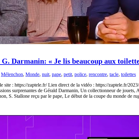
G. Darmanin: « Je lis beaucoup aux toilettes
,
Mélenchon
,
Monde
,
nuit
,
pape
,
petit
,
police
,
rencontre
,
tacle
,
toilettes
 site : https://zaptele.fr/ Lien direct de la vidéo : https://zaptele.fr/20
ssions surprenantes de Gérald Darmanin, Un collectionneur de jouets, A
n, S. Stallone reçu par le pape, Le début de la coupe du monde de r