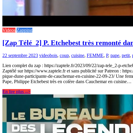
Videos
Zapping
[Zap Télé_2] P. Etchebest très remonté da
22 septembre 2023
video
bois
,
coup
,
cuisine
,
FEMME
,
P
,
pape
,
petit
,
Lien complet du zap : https://zaptele.fr/2023/09/22/zap-tele_2-p-etc
Zaptélé sur https://www.zaptele.fr et sans publicité sur Patreon : htt
pique-dune-participante-de-cauchemar-en-cuisine-22-09-23/ Une femme
Pape, Philippe Etchebest très en colère dans Cauchemar en cuisine… U
En lire plus -->