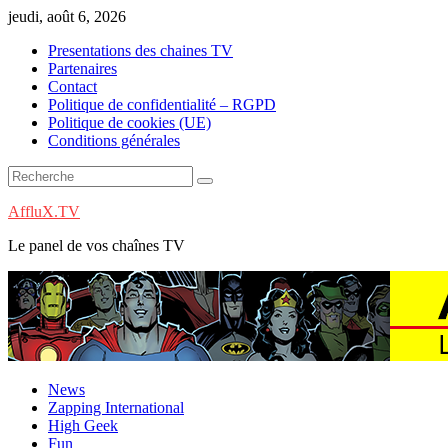
Skip
jeudi, août 6, 2026
to
Presentations des chaines TV
content
Partenaires
Contact
Politique de confidentialité – RGPD
Politique de cookies (UE)
Conditions générales
AffluX.TV
Le panel de vos chaînes TV
News
Zapping International
High Geek
Fun