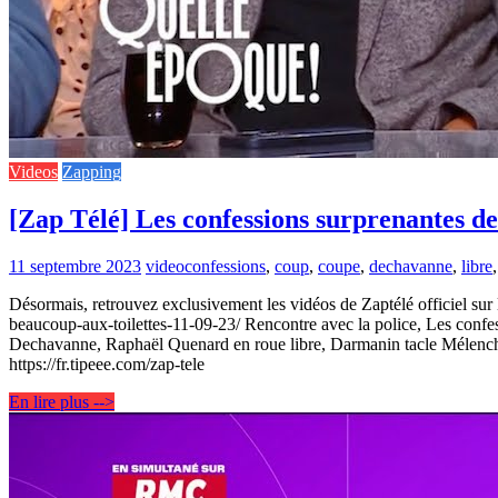
Videos
Zapping
[Zap Télé] Les confessions surprenantes de 
11 septembre 2023
video
confessions
,
coup
,
coupe
,
dechavanne
,
libre
Désormais, retrouvez exclusivement les vidéos de Zaptélé officiel sur le
beaucoup-aux-toilettes-11-09-23/ Rencontre avec la police, Les confe
Dechavanne, Raphaël Quenard en roue libre, Darmanin tacle Mélencho
https://fr.tipeee.com/zap-tele
En lire plus -->