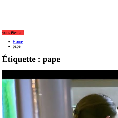
vous êtes la !
Home
pape
Étiquette :
pape