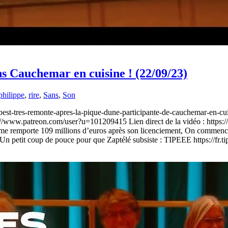
ns Cauchemar en cuisine ! (22/09/23)
philippe
,
rire
,
Sans
,
Son
hebest-tres-remonte-apres-la-pique-dune-participante-de-cauchemar-en-c
ps://www.patreon.com/user?u=101209415 Lien direct de la vidéo : https:/
 remporte 109 millions d’euros après son licenciement, On commence à m
n petit coup de pouce pour que Zaptélé subsiste : TIPEEE https://fr.ti