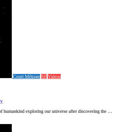
Court Métrage
SF
Videos
ry
 of humankind exploring our universe after discovering the …