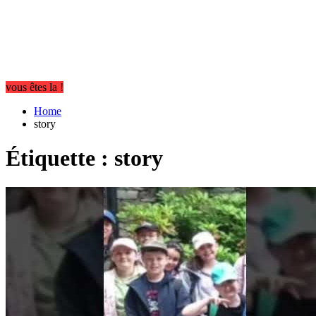
vous êtes la !
Home
story
Étiquette :
story