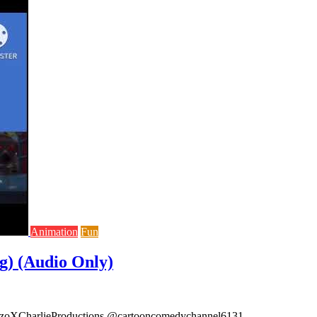
Animation
Fun
ng) (Audio Only)
itzoXCharlieProductions @cartooncomedychannel6131 …