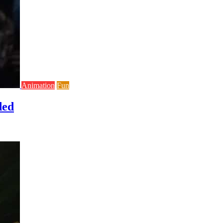
Animation
Fun
ded