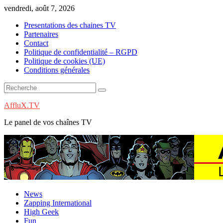
Skip
vendredi, août 7, 2026
to
Presentations des chaines TV
content
Partenaires
Contact
Politique de confidentialité – RGPD
Politique de cookies (UE)
Conditions générales
AffluX.TV
Le panel de vos chaînes TV
News
Zapping International
High Geek
Fun