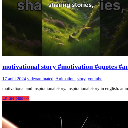
motivational story #motivation #quotes #
17 août 2024
video
animated
,
Animation
,
story
,
youtube
motivational and inspirational story. inspirational story in english. an
En lire plus -->