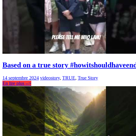
Based on a true story #howitshouldhaveen
14 septembre 2024
video
story
,
TRUE
,
True Story
En lire plus -->