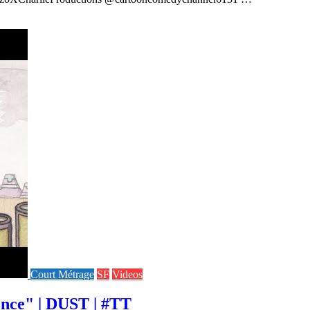
Court Métrage
SF
Videos
gence" | DUST | #TT