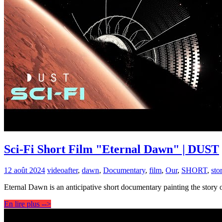
Sci-Fi Short Film "Eternal Dawn" | DUST
12 août 2024
video
after
,
dawn
,
Documentary
,
film
,
Our
,
SHORT
,
sto
Eternal Dawn is an anticipative short documentary painting the story
En lire plus -->