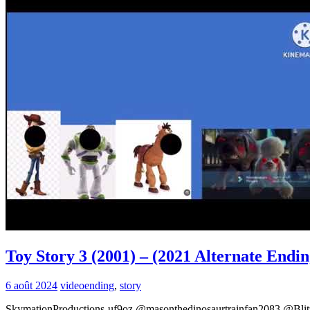
Toy Story 3 (2001) – (2021 Alternate Endi
6 août 2024
video
ending
,
story
SkymationProductions-uf9oz @masonthedinosaurtrainfan2083 @Bl