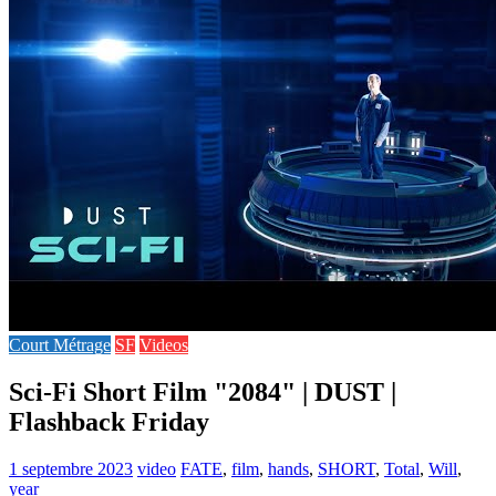
Court Métrage
SF
Videos
Sci-Fi Short Film "2084" | DUST |
Flashback Friday
1 septembre 2023
video
FATE
,
film
,
hands
,
SHORT
,
Total
,
Will
,
year