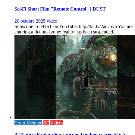
Sci-Fi Short Film "Remote Control" | DUST
20 octobre 2025
video
Subscribe to DUST on YouTube: http://bit.ly/2aqc5vh You are
entering a fictional zone: reality has been suspended....
Court Métrage
SF
Videos
AI Nature Exploration l amzing l python vs tren #facts