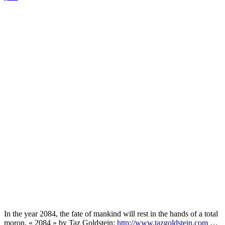
In the year 2084, the fate of mankind will rest in the hands of a total
moron. « 2084 » by Taz Goldstein:
http://www.tazgoldstein.com
…