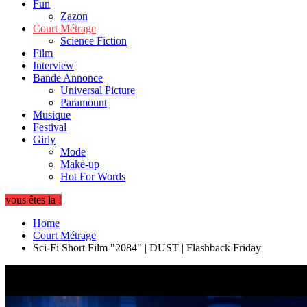
Fun
Zazon
Court Métrage
Science Fiction
Film
Interview
Bande Annonce
Universal Picture
Paramount
Musique
Festival
Girly
Mode
Make-up
Hot For Words
vous êtes la !
Home
Court Métrage
Sci-Fi Short Film "2084" | DUST | Flashback Friday