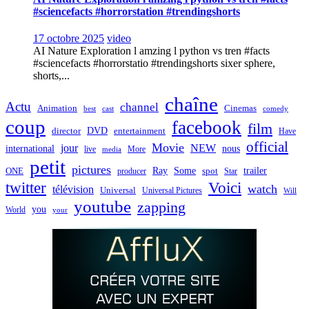
#sciencefacts #horrorstation #trendingshorts
17 octobre 2025
video
AI Nature Exploration l amzing l python vs tren #facts
#sciencefacts #horrorstatio #trendingshorts sixer sphere,
shorts,...
chaîne
Actu
channel
Animation
Cinemas
best
cast
comedy
coup
facebook
film
director
DVD
entertainment
Have
official
Movie
jour
NEW
international
nous
live
media
More
petit
pictures
Ray
Some
trailer
ONE
producer
spot
Star
twitter
Voici
watch
télévision
Universal
Universal Pictures
Will
youtube
zapping
you
World
your