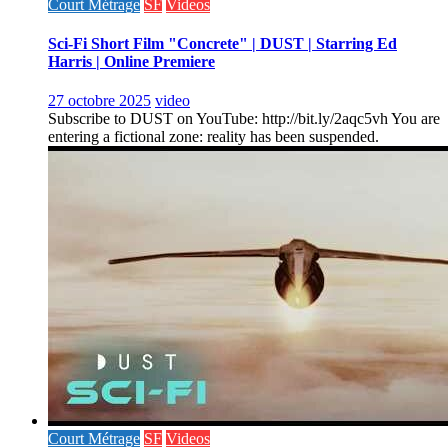
Court Métrage
SF
Videos
Sci-Fi Short Film "Concrete" | DUST | Starring Ed
Harris | Online Premiere
27 octobre 2025
video
Subscribe to DUST on YouTube: http://bit.ly/2aqc5vh You are
entering a fictional zone: reality has been suspended.
Court Métrage
SF
Videos