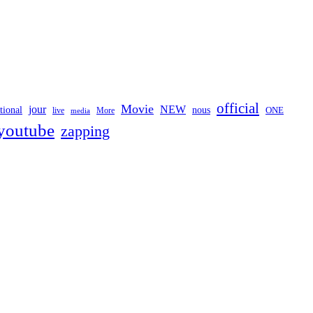
official
Movie
jour
NEW
tional
nous
ONE
live
media
More
youtube
zapping