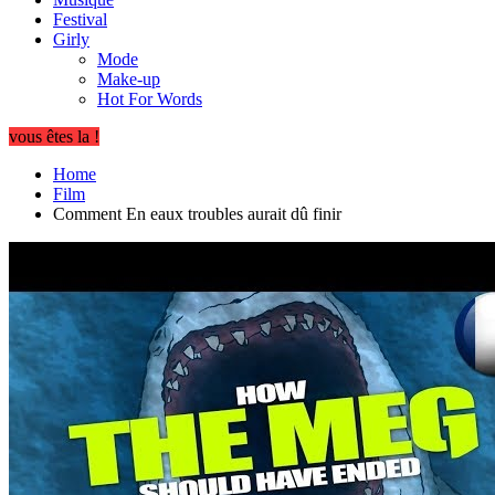
Festival
Girly
Mode
Make-up
Hot For Words
vous êtes la !
Home
Film
Comment En eaux troubles aurait dû finir