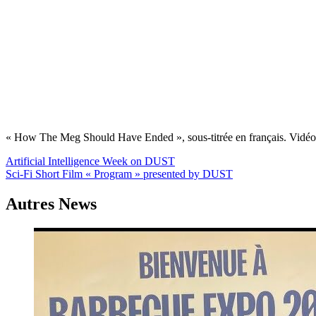
« How The Meg Should Have Ended », sous-titrée en français. Vidéo 
Navigation
Artificial Intelligence Week on DUST
Sci-Fi Short Film « Program » presented by DUST
de
l’article
Autres News