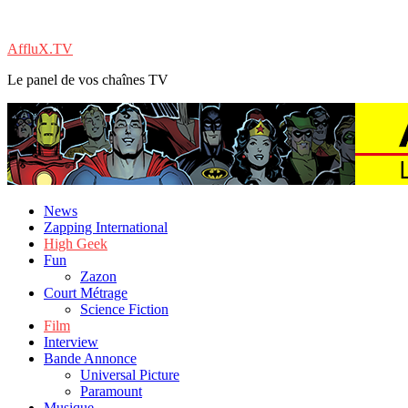
AffluX.TV
Le panel de vos chaînes TV
News
Zapping International
High Geek
Fun
Zazon
Court Métrage
Science Fiction
Film
Interview
Bande Annonce
Universal Picture
Paramount
Musique