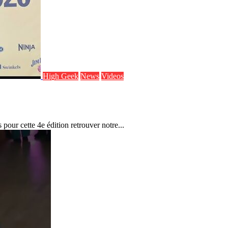
High Geek
News
Videos
our cette 4e édition retrouver notre...