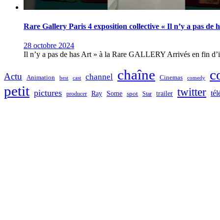
Rare Gallery Paris 4 exposition collective « Il n’y a pas de 
28 octobre 2024
Il n’y a pas de has Art » à la Rare GALLERY Arrivés en fin d’in
chaîne
c
Actu
channel
Animation
Cinemas
best
cast
comedy
petit
twitter
pictures
tél
Ray
Some
trailer
producer
spot
Star