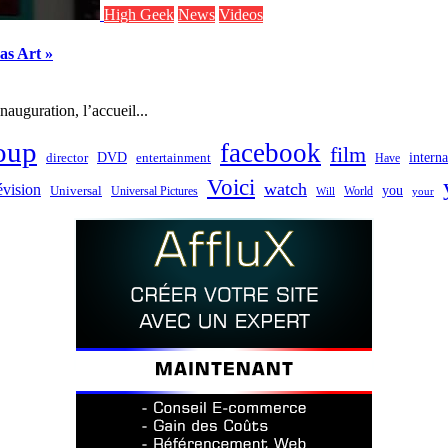
High Geek
News
Videos
has Art »
auguration, l’accueil...
oup
facebook
film
director
DVD
interna
entertainment
Have
Voici
watch
évision
you
Universal
Universal Pictures
World
Will
your