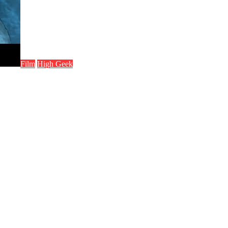
Film
High Geek