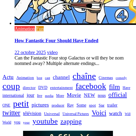
Animation
Fun
How Fantastic Four Should Have Ended
22 octobre 2025
video
Can the Fantastic Four stop Galactus or will they be nom
nommed away? Multiple alternate endings...
chaîne
Actu
channel
Animation
Cinemas
best
cast
comedy
coup
facebook
film
director
DVD
entertainment
Have
official
Movie
jour
NEW
international
nous
live
media
More
petit
pictures
Ray
Some
trailer
ONE
producer
spot
Star
twitter
Voici
watch
télévision
Universal
Universal Pictures
Will
youtube
zapping
you
World
your