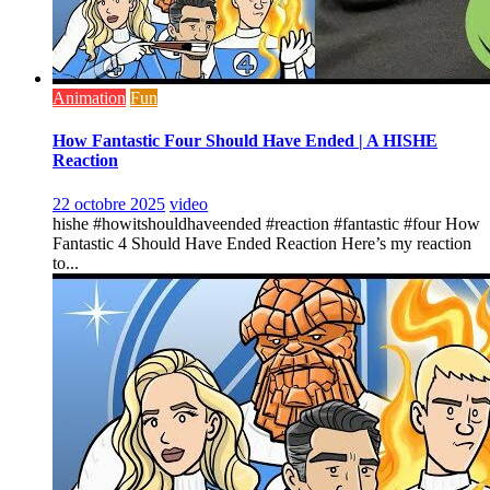
Animation
Fun
How Fantastic Four Should Have Ended | A HISHE
Reaction
22 octobre 2025
video
hishe #howitshouldhaveended #reaction #fantastic #four How
Fantastic 4 Should Have Ended Reaction Here’s my reaction
to...