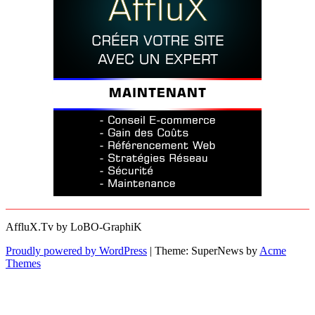
AffluX.Tv by LoBO-GraphiK
Proudly powered by WordPress
|
Theme: SuperNews by
Acme
Themes