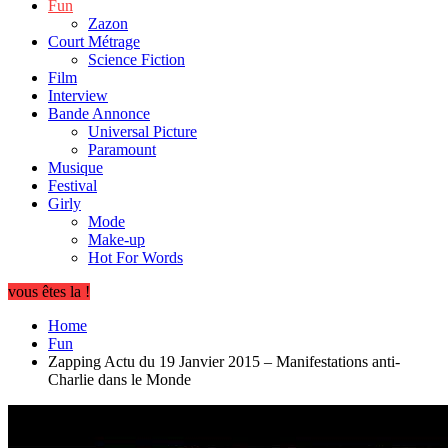
Fun
Zazon
Court Métrage
Science Fiction
Film
Interview
Bande Annonce
Universal Picture
Paramount
Musique
Festival
Girly
Mode
Make-up
Hot For Words
vous êtes la !
Home
Fun
Zapping Actu du 19 Janvier 2015 – Manifestations anti-
Charlie dans le Monde