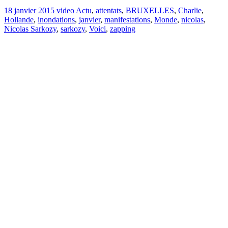
18 janvier 2015
video
Actu
,
attentats
,
BRUXELLES
,
Charlie
,
Hollande
,
inondations
,
janvier
,
manifestations
,
Monde
,
nicolas
,
Nicolas Sarkozy
,
sarkozy
,
Voici
,
zapping