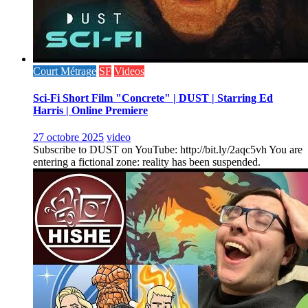
Court Métrage
SF
Videos
Sci-Fi Short Film "Concrete" | DUST | Starring Ed
Harris | Online Premiere
27 octobre 2025
video
Subscribe to DUST on YouTube: http://bit.ly/2aqc5vh You are
entering a fictional zone: reality has been suspended.