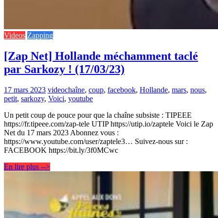
Videos
Zapping
[Zap Net] Hollande méchamment taclé
par Sarkozy ! (17/03/23)
17 mars 2023
video
chaîne
,
coup
,
facebook
,
Hollande
,
mars
,
nous
,
petit
,
sarkozy
,
Voici
,
youtube
Un petit coup de pouce pour que la chaîne subsiste : TIPEEE
https://fr.tipeee.com/zap-tele UTIP https://utip.io/zaptele Voici le Zap
Net du 17 mars 2023 Abonnez vous :
https://www.youtube.com/user/zaptele3… Suivez-nous sur :
FACEBOOK https://bit.ly/3f0MCwc
En lire plus -->