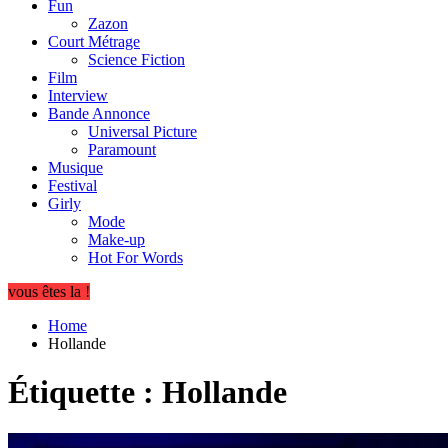
Fun
Zazon
Court Métrage
Science Fiction
Film
Interview
Bande Annonce
Universal Picture
Paramount
Musique
Festival
Girly
Mode
Make-up
Hot For Words
vous êtes la !
Home
Hollande
Étiquette :
Hollande