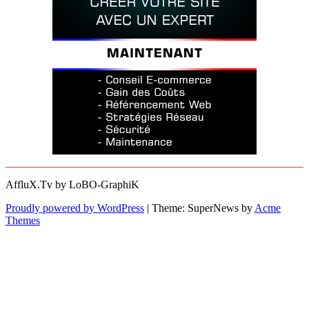
AffluX.Tv by LoBO-GraphiK
Proudly powered by WordPress
|
Theme: SuperNews by
Acme
Themes