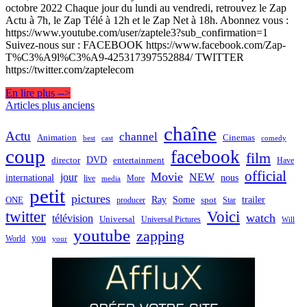
octobre 2022 Chaque jour du lundi au vendredi, retrouvez le Zap
Actu à 7h, le Zap Télé à 12h et le Zap Net à 18h. Abonnez vous :
https://www.youtube.com/user/zaptele3?sub_confirmation=1
Suivez-nous sur : FACEBOOK https://www.facebook.com/Zap-
T%C3%A9l%C3%A9-425317397552884/ TWITTER
https://twitter.com/zaptelecom
En lire plus -->
Navigation
Articles plus anciens
des
chaîne
Actu
channel
Animation
Cinemas
best
cast
comedy
articles
coup
facebook
film
director
DVD
entertainment
Have
official
Movie
jour
NEW
international
nous
live
media
More
petit
pictures
Ray
Some
trailer
ONE
producer
spot
Star
twitter
Voici
watch
télévision
Universal
Universal Pictures
Will
youtube
zapping
you
World
your