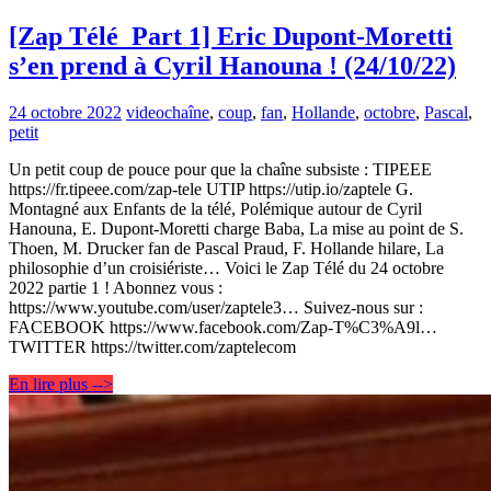
[Zap Télé_Part 1] Eric Dupont-Moretti
s’en prend à Cyril Hanouna ! (24/10/22)
24 octobre 2022
video
chaîne
,
coup
,
fan
,
Hollande
,
octobre
,
Pascal
,
petit
Un petit coup de pouce pour que la chaîne subsiste : TIPEEE
https://fr.tipeee.com/zap-tele UTIP https://utip.io/zaptele G.
Montagné aux Enfants de la télé, Polémique autour de Cyril
Hanouna, E. Dupont-Moretti charge Baba, La mise au point de S.
Thoen, M. Drucker fan de Pascal Praud, F. Hollande hilare, La
philosophie d’un croisiériste… Voici le Zap Télé du 24 octobre
2022 partie 1 ! Abonnez vous :
https://www.youtube.com/user/zaptele3… Suivez-nous sur :
FACEBOOK https://www.facebook.com/Zap-T%C3%A9l…
TWITTER https://twitter.com/zaptelecom
En lire plus -->