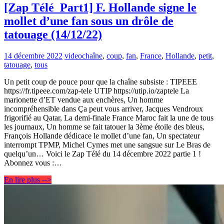
[Zap Télé_Part1] F. Hollande signe le
mollet d’une fan sous un drôle de
tatouage (14/12/22)
14 décembre 2022
video
chaîne
,
coup
,
fan
,
France
,
Hollande
,
petit
,
tatouage
,
tous
Un petit coup de pouce pour que la chaîne subsiste : TIPEEE
https://fr.tipeee.com/zap-tele UTIP https://utip.io/zaptele La
marionette d’ET vendue aux enchères, Un homme
incompréhensible dans Ça peut vous arriver, Jacques Vendroux
frigorifié au Qatar, La demi-finale France Maroc fait la une de tous
les journaux, Un homme se fait tatouer la 3ème étoile des bleus,
François Hollande dédicace le mollet d’une fan, Un spectateur
interrompt TPMP, Michel Cymes met une sangsue sur Le Bras de
quelqu’un… Voici le Zap Télé du 14 décembre 2022 partie 1 !
Abonnez vous :…
En lire plus -->