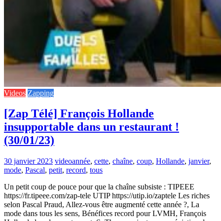
Videos
Zapping
[Zap Télé] François Hollande
insupportable dans un restaurant !
(30/01/23)
30 janvier 2023
video
année
,
cette
,
chaîne
,
coup
,
Hollande
,
janvier
,
mode
,
Pascal
,
petit
,
record
,
tous
Un petit coup de pouce pour que la chaîne subsiste : TIPEEE
https://fr.tipeee.com/zap-tele UTIP https://utip.io/zaptele Les riches
selon Pascal Praud, Allez-vous être augmenté cette année ?, La
mode dans tous les sens, Bénéfices record pour LVMH, François