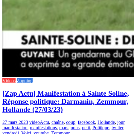
Videos
Zapping
[Zap Actu] Manifestation à Sainte Soline,
Réponse politique: Darmanin, Zemmour,
Hollande (27/03/23)
27 mars 2023
video
Actu
,
chaîne
,
coup
,
facebook
,
Hollande
,
jour
,
manifestation
,
manifestations
,
mars
,
nous
,
petit
,
Politique
,
twitter
,
vendredi
,
Voici
,
youtube
,
Zemmour