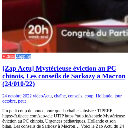
Videos
Zapping
[Zap Actu] Mystérieuse éviction au PC
chinois, Les conseils de Sarkozy à Macron
(24/010/22)
24 octobre 2022
video
Actu
,
chaîne
,
conseils
,
coup
,
Hollande
,
jour
,
octobre
,
petit
Un petit coup de pouce pour que la chaîne subsiste : TIPEEE
https://fr.tipeee.com/zap-tele UTIP https://utip.io/zaptele Mystérieuse
éviction au PC chinois, Urgences pédiatriques, Hollande et son
bilan, Les conseils de Sarkozy à Macron… Voici le Zap Actu du 24