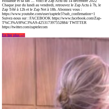
Hollande et sa fan … Voici le Zap Actu du 14 décembre 2022
Chaque jour du lundi au vendredi, retrouvez le Zap Actu à 7h, le
Zap Télé à 12h et le Zap Net à 18h. Abonnez vous :
https://www.youtube.com/user/zaptele3?sub_confirmation=1
Suivez-nous sur : FACEBOOK https://www.facebook.com/Zap-
T%C3%A9l%C3%A9-425317397552884/ TWITTER
https://twitter.com/zaptelecom
En lire plus -->