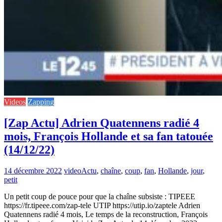
Videos
Zapping
[Zap Actu] Adrien Quatennens radié 4
mois, François Hollande et sa fan tatouée
(14/12/22)
14 décembre 2022
video
Actu
,
chaîne
,
coup
,
fan
,
Hollande
,
jour
,
petit
Un petit coup de pouce pour que la chaîne subsiste : TIPEEE
https://fr.tipeee.com/zap-tele UTIP https://utip.io/zaptele Adrien
Quatennens radié 4 mois, Le temps de la reconstruction, François