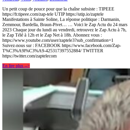
Un petit coup de pouce pour que la chaîne subsiste : TIPEEE
https://fr.tipeee.com/zap-tele UTIP https://utip.io/zaptele
Manifestations à Sainte Soline, La réponse politique : Darmanin,
Zemmour, Bardella, Braun-Pivet… … Voici le Zap Actu du 24 mars
2023 Chaque jour du lundi au vendredi, retrouvez le Zap Actu à 7h,
le Zap Télé à 12h et le Zap Net à 18h. Abonnez vous :
https://www.youtube.com/user/zaptele3?sub_confirmation=1
Suivez-nous sur : FACEBOOK https://www.facebook.com/Zap-
T%C3%A9l%C3%A9-425317397552884/ TWITTER
https://twitter.com/zaptelecom
En lire plus -->