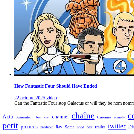
How Fantastic Four Should Have Ended
22 octobre 2025
video
Can the Fantastic Four stop Galactus or will they be nom nomm
chaîne
c
Actu
channel
Animation
Cinemas
best
cast
comedy
petit
twitter
pictures
tél
Ray
Some
trailer
producer
spot
Star