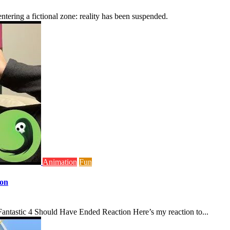
tering a fictional zone: reality has been suspended.
Animation
Fun
ion
antastic 4 Should Have Ended Reaction Here’s my reaction to...