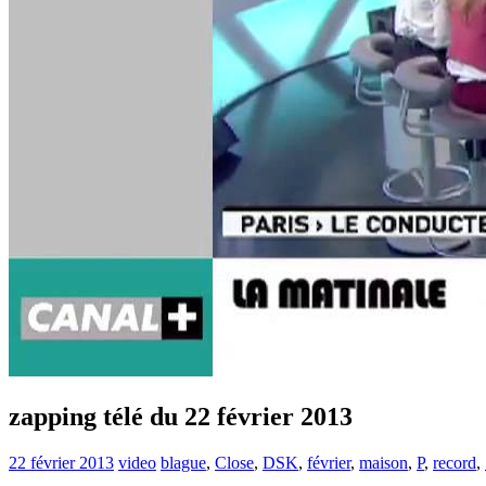
zapping télé du 22 février 2013
22 février 2013
video
blague
,
Close
,
DSK
,
février
,
maison
,
P
,
record
,