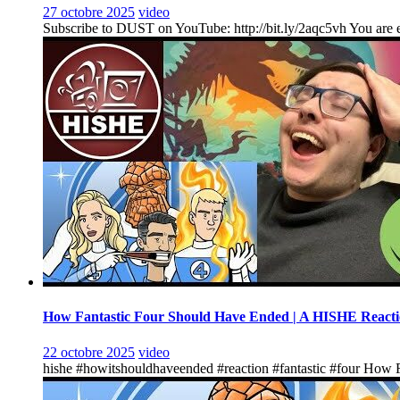
27 octobre 2025
video
Subscribe to DUST on YouTube: http://bit.ly/2aqc5vh You are en
How Fantastic Four Should Have Ended | A HISHE React
22 octobre 2025
video
hishe #howitshouldhaveended #reaction #fantastic #four How F