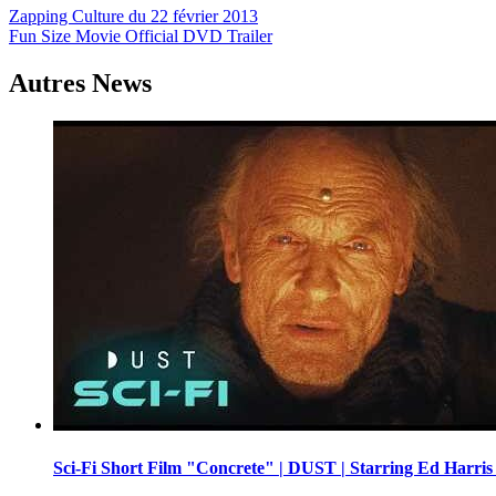
Navigation
Zapping Culture du 22 février 2013
Fun Size Movie Official DVD Trailer
de
l’article
Autres News
Sci-Fi Short Film "Concrete" | DUST | Starring Ed Harris