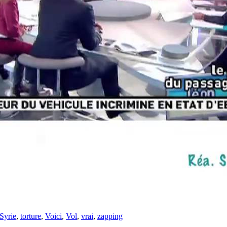
Syrie
,
torture
,
Voici
,
Vol
,
vrai
,
zapping