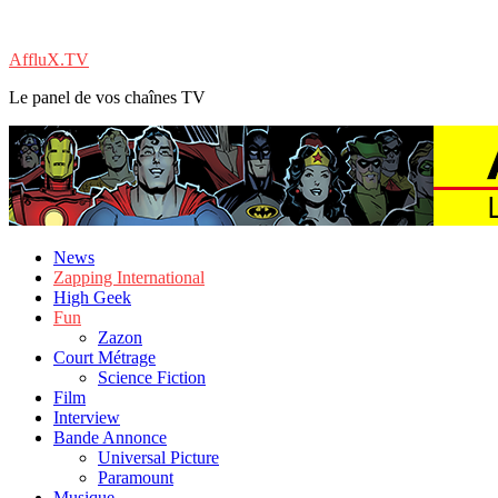
AffluX.TV
Le panel de vos chaînes TV
News
Zapping International
High Geek
Fun
Zazon
Court Métrage
Science Fiction
Film
Interview
Bande Annonce
Universal Picture
Paramount
Musique