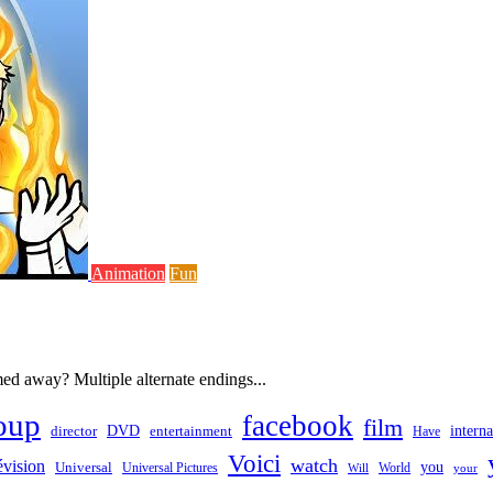
Animation
Fun
ed away? Multiple alternate endings...
oup
facebook
film
director
DVD
interna
entertainment
Have
Voici
watch
évision
you
Universal
Universal Pictures
World
Will
your