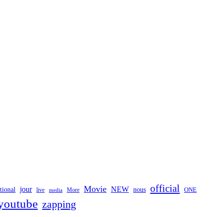
official
Movie
jour
NEW
tional
nous
ONE
live
media
More
youtube
zapping