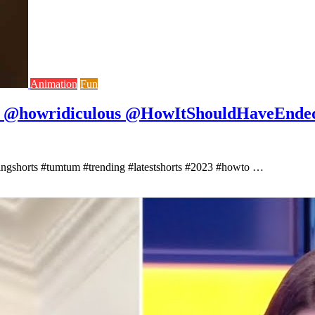
Animation
Fun
ic @howridiculous @HowItShouldHaveEnde
dingshorts #tumtum #trending #latestshorts #2023 #howto …