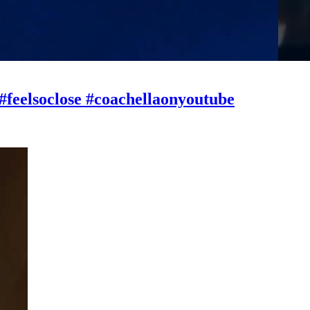
 #feelsoclose #coachellaonyoutube