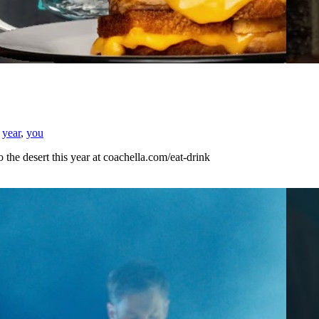
,
year
,
you
the desert this year at coachella.com/eat-drink