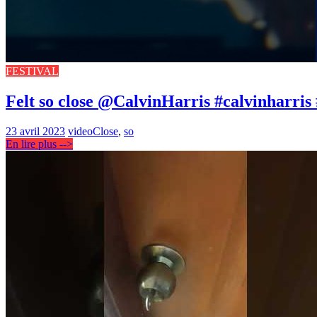
FESTIVAL
Felt so close @CalvinHarris #calvinharris
23 avril 2023
video
Close
,
so
En lire plus -->