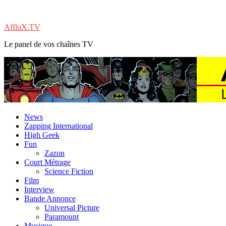
AffluX.TV
Le panel de vos chaînes TV
News
Zapping International
High Geek
Fun
Zazon
Court Métrage
Science Fiction
Film
Interview
Bande Annonce
Universal Picture
Paramount
Musique