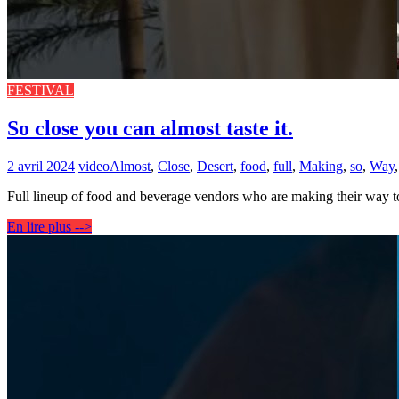
FESTIVAL
So close you can almost taste it.
2 avril 2024
video
Almost
,
Close
,
Desert
,
food
,
full
,
Making
,
so
,
Way
Full lineup of food and beverage vendors who are making their way to 
En lire plus -->