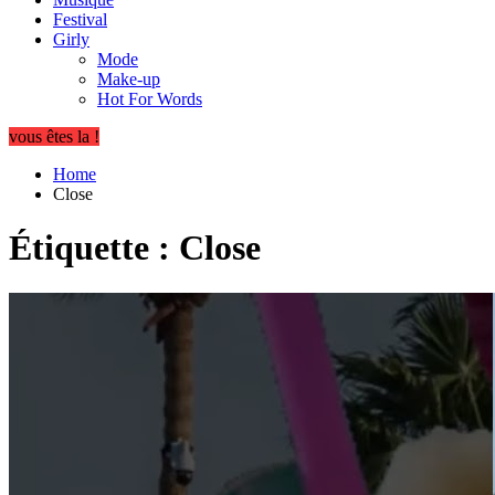
Festival
Girly
Mode
Make-up
Hot For Words
vous êtes la !
Home
Close
Étiquette :
Close