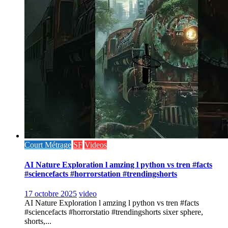
Court Métrage
SF
Videos
AI Nature Exploration l amzing l python vs tren #facts
#sciencefacts #horrorstation #trendingshorts
17 octobre 2025
video
AI Nature Exploration l amzing l python vs tren #facts
#sciencefacts #horrorstatio #trendingshorts sixer sphere,
shorts,...