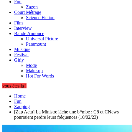
Fun
Zazon
Court Métrage
Science Fiction
Film
Interview
Bande Annonce
Universal Picture
Paramount
Musique
Festival
Girly
Mode
Make-up
Hot For Words
vous êtes la !
Home
Fun
Zapping
[Zap Actu] La Ministre lâche une b*mbe : C8 et CNews
pourraient perdre leurs fréquences (10/02/23)