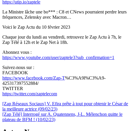
https://utip.io/zaptele
La Ministre lâche une bo*** : C8 et CNews pourraient perdre leurs
fréquences, Zelensky avec Macron…
Voici le Zap Actu du 10 février 2023
Chaque jour du lundi au vendredi, retrouvez le Zap Actu à 7h, le
Zap Télé à 12h et le Zap Net à 18h.
Abonnez vous :
https://www.youtube.com/user/zaptele3?sub_confirmation=1
Suivez-nous sur :
FACEBOOK
https://www.facebook.com/Zap-T
%C3%A9l%C3%A9-
425317397552884/
TWITTER
https://twitter.com/zaptelecom
Navigation
[Zap Réseaux Sociaux] V. Efira prête à tout pour obtenir le César de
la meilleure actrice (09/02/23)
de
[Zap Télé] Interrogé sur A. Quatennens, J-L. Mélenchon quitte le
l’article
plateau de BFM ! (10/02/23)