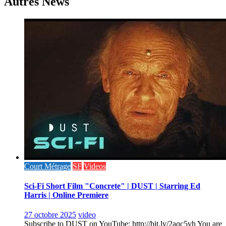
Autres News
Court Métrage
SF
Videos
Sci-Fi Short Film "Concrete" | DUST | Starring Ed
Harris | Online Premiere
27 octobre 2025
video
Subscribe to DUST on YouTube: http://bit.ly/2aqc5vh You are