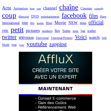
chaîne
Actu
channel
Animation
Cinemas
best
cast
comedy
coup
facebook
film
director
DVD
entertainment
Have
official
Movie
jour
NEW
international
nous
live
media
More
petit
pictures
Ray
Some
trailer
ONE
producer
spot
Star
twitter
Voici
watch
télévision
Universal
Universal Pictures
Will
youtube
zapping
you
World
your