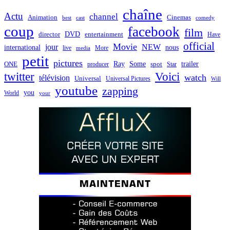
chaîne
Actu
channel
Animation
Cinemas
best
cast
comedy
coup
facebook
film
director
DVD
entertainment
Have
official
Movie
jour
NEW
international
nous
live
media
More
petit
pictures
Ray
Some
trailer
ONE
producer
spot
Star
twitter
Voici
watch
télévision
Universal
Universal Pictures
Will
youtube
zapping
you
World
your