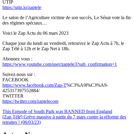
UTIP
https://utip.io/zaptele
Le salon de l’Agriculture victime de son succès, Le Sénat vote la fin
des régimes spéciaux…
Voici le Zap Actu du 06 mars 2023
Chaque jour du lundi au vendredi, retrouvez le Zap Actu à 7h, le
Zap Télé à 12h et le Zap Net à 18h.
Abonnez vous :
https://www.youtube.com/user/zaptele3?sub_confirmation=1
Suivez-nous sur :
FACEBOOK
https://www.facebook.com/Zap-T
%C3%A9l%C3%A9-
425317397552884/
TWITTER
https://twitter.com/zaptelecom
Navigation
This Episode of South Park was BANNED from England
[Zap Télé] Grève massive à partir du 7 mars contre la réforme des
de
retraites ! (06/03/23)
l’article