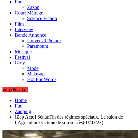
Fun
Zazon
Court Métrage
Science Fiction
Film
Interview
Bande Annonce
Universal Picture
Paramount
Musique
Festival
Girly
Mode
Make-up
Hot For Words
vous êtes la !
Home
Fun
Zapping
[Zap Actu] Sénat:Fin des régimes spéciaux, Le salon de
l’Agriculture victime de son succès(03/03/23)