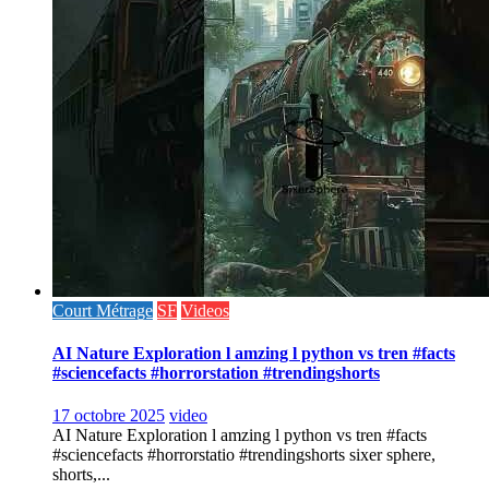
Court Métrage
SF
Videos
AI Nature Exploration l amzing l python vs tren #facts
#sciencefacts #horrorstation #trendingshorts
17 octobre 2025
video
AI Nature Exploration l amzing l python vs tren #facts
#sciencefacts #horrorstatio #trendingshorts sixer sphere,
shorts,...