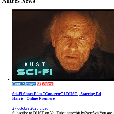
Autres News
Court Métrage
SF
Videos
Sci-Fi Short Film "Concrete" | DUST | Starring Ed
Harris | Online Premiere
27 octobre 2025
video
Subscribe to DUST on YouTube: http://bit.ly/2aqc5vh You are