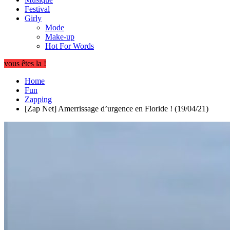
Festival
Girly
Mode
Make-up
Hot For Words
vous êtes la !
Home
Fun
Zapping
[Zap Net] Amerrissage d’urgence en Floride ! (19/04/21)