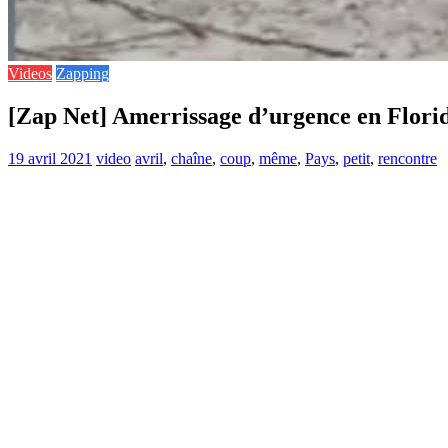
Videos
Zapping
[Zap Net] Amerrissage d’urgence en Florid
19 avril 2021
video
avril
,
chaîne
,
coup
,
même
,
Pays
,
petit
,
rencontre