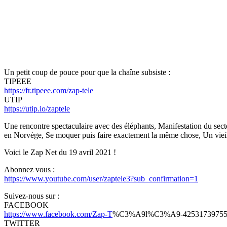
Un petit coup de pouce pour que la chaîne subsiste :
TIPEEE
https://fr.tipeee.com/zap-tele
UTIP
https://utip.io/zaptele
Une rencontre spectaculaire avec des éléphants, Manifestation du sec
en Norvège, Se moquer puis faire exactement la même chose, Un viei
Voici le Zap Net du 19 avril 2021 !
Abonnez vous :
https://www.youtube.com/user/zaptele3?sub_confirmation=1
Suivez-nous sur :
FACEBOOK
https://www.facebook.com/Zap-T
%C3%A9l%C3%A9-42531739755
TWITTER