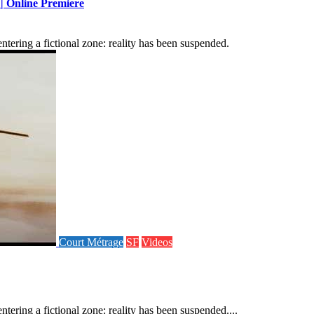
 | Online Premiere
tering a fictional zone: reality has been suspended.
Court Métrage
SF
Videos
ering a fictional zone: reality has been suspended....