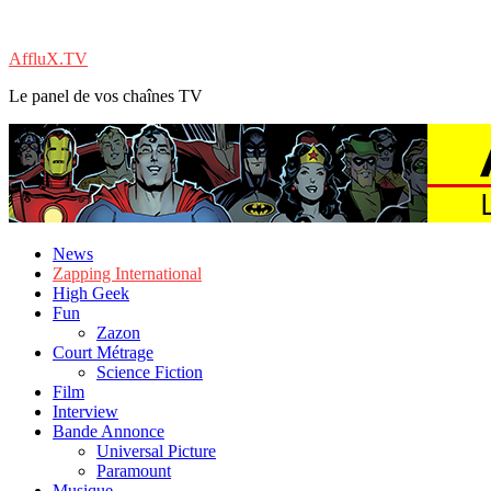
AffluX.TV
Le panel de vos chaînes TV
News
Zapping International
High Geek
Fun
Zazon
Court Métrage
Science Fiction
Film
Interview
Bande Annonce
Universal Picture
Paramount
Musique