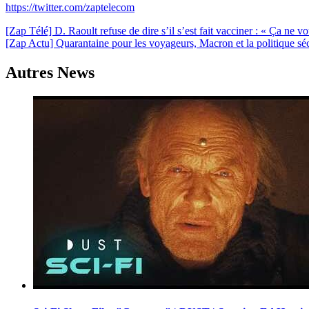
https://twitter.com/zaptelecom
Navigation
[Zap Télé] D. Raoult refuse de dire s’il s’est fait vacciner : « Ça ne v
[Zap Actu] Quarantaine pour les voyageurs, Macron et la politique séc
de
l’article
Autres News