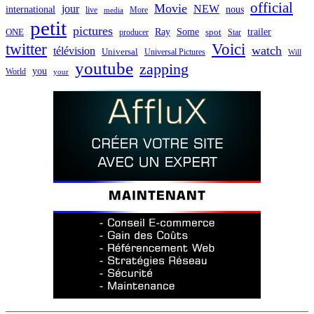
official
Movie
jour
NEW
international
nous
live
media
More
petit
pictures
Ray
Some
trailer
ONE
producer
spot
Star
twitter
Voici
watch
télévision
Universal
Universal Pictures
Will
youtube
zapping
you
World
your