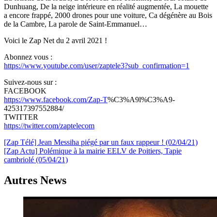
Dunhuang, De la neige intérieure en réalité augmentée, La mouette
a encore frappé, 2000 drones pour une voiture, Ca dégénère au Bois
de la Cambre, La parole de Saint-Emmanuel…
Voici le Zap Net du 2 avril 2021 !
Abonnez vous :
https://www.youtube.com/user/zaptele3?sub_confirmation=1
Suivez-nous sur :
FACEBOOK
https://www.facebook.com/Zap-T
%C3%A9l%C3%A9-
425317397552884/
TWITTER
https://twitter.com/zaptelecom
Navigation
[Zap Télé] Jean Messiha piégé par un faux rappeur ! (02/04/21)
[Zap Actu] Polémique à la mairie EELV de Poitiers, Tapie
de
cambriolé (05/04/21)
l’article
Autres News