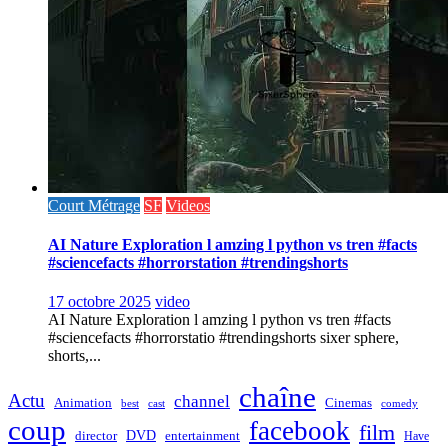
Court Métrage
SF
Videos
AI Nature Exploration l amzing l python vs tren #facts
#sciencefacts #horrorstation #trendingshorts
17 octobre 2025
video
AI Nature Exploration l amzing l python vs tren #facts
#sciencefacts #horrorstatio #trendingshorts sixer sphere,
shorts,...
chaîne
Actu
channel
Animation
Cinemas
best
cast
comedy
coup
facebook
film
director
DVD
entertainment
Have