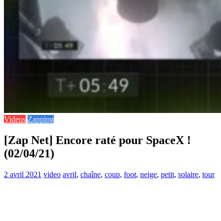
Videos
Zapping
[Zap Net] Encore raté pour SpaceX !
(02/04/21)
2 avril 2021
video
avril
,
chaîne
,
coup
,
foot
,
neige
,
petit
,
solaire
,
tour