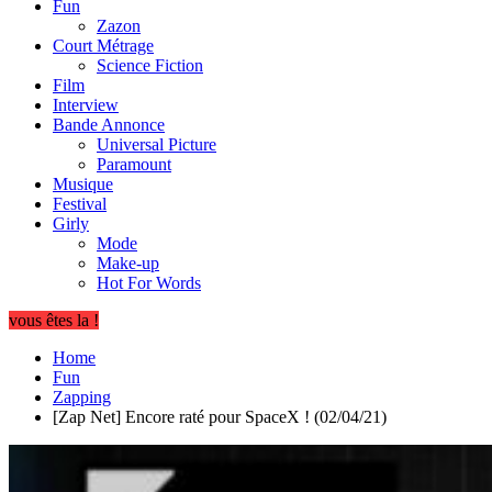
Fun
Zazon
Court Métrage
Science Fiction
Film
Interview
Bande Annonce
Universal Picture
Paramount
Musique
Festival
Girly
Mode
Make-up
Hot For Words
vous êtes la !
Home
Fun
Zapping
[Zap Net] Encore raté pour SpaceX ! (02/04/21)