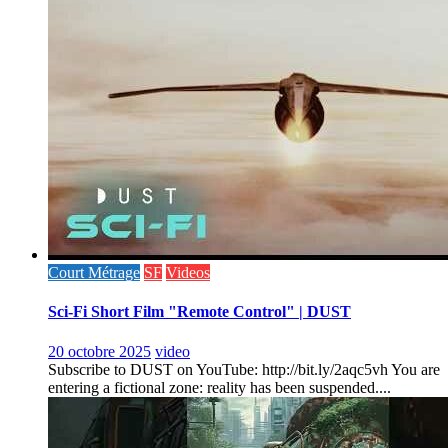
Court Métrage
SF
Videos
Sci-Fi Short Film "Remote Control" | DUST
20 octobre 2025
video
Subscribe to DUST on YouTube: http://bit.ly/2aqc5vh You are
entering a fictional zone: reality has been suspended....