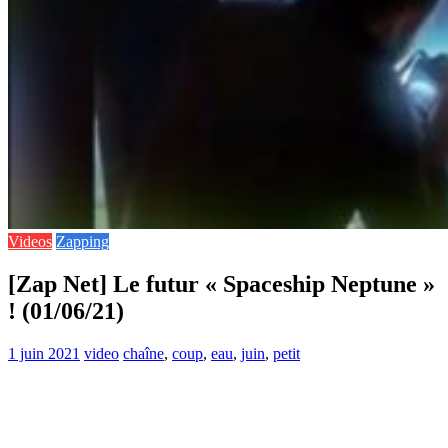
Videos
Zapping
[Zap Net] Le futur « Spaceship Neptune »
! (01/06/21)
1 juin 2021
video
chaîne
,
coup
,
eau
,
juin
,
petit