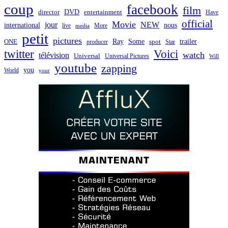
coup
facebook
film
director
DVD
entertainment
Have
official
Movie
jour
NEW
international
nous
live
media
More
petit
pictures
Ray
Some
trailer
ONE
producer
spot
Star
twitter
Voici
watch
télévision
Universal
Universal Pictures
Will
youtube
zapping
you
World
your