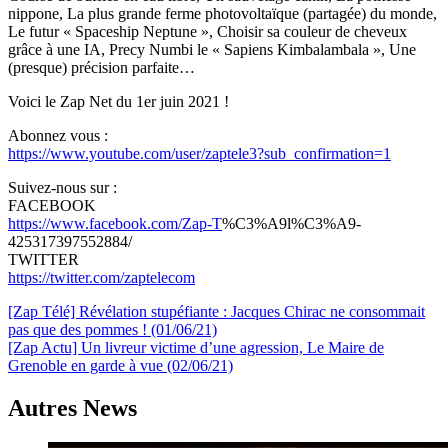
nippone, La plus grande ferme photovoltaïque (partagée) du monde,
Le futur « Spaceship Neptune », Choisir sa couleur de cheveux
grâce à une IA, Precy Numbi le « Sapiens Kimbalambala », Une
(presque) précision parfaite…
Voici le Zap Net du 1er juin 2021 !
Abonnez vous :
https://www.youtube.com/user/zaptele3?sub_confirmation=1
Suivez-nous sur :
FACEBOOK
https://www.facebook.com/Zap-T
%C3%A9l%C3%A9-
425317397552884/
TWITTER
https://twitter.com/zaptelecom
Navigation
[Zap Télé] Révélation stupéfiante : Jacques Chirac ne consommait
pas que des pommes ! (01/06/21)
de
[Zap Actu] Un livreur victime d’une agression, Le Maire de
l’article
Grenoble en garde à vue (02/06/21)
Autres News