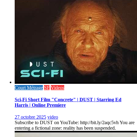
Court Métrage
SF
Videos
Sci-Fi Short Film "Concrete" | DUST | Starring Ed
Harris | Online Premiere
27 octobre 2025
video
Subscribe to DUST on YouTube: http://bit.ly/2aqc5vh You are
entering a fictional zone: reality has been suspended.