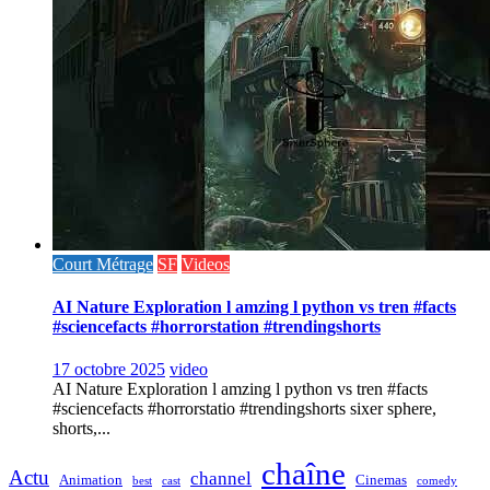
Court Métrage
SF
Videos
AI Nature Exploration l amzing l python vs tren #facts
#sciencefacts #horrorstation #trendingshorts
17 octobre 2025
video
AI Nature Exploration l amzing l python vs tren #facts
#sciencefacts #horrorstatio #trendingshorts sixer sphere,
shorts,...
chaîne
Actu
channel
Animation
Cinemas
best
cast
comedy