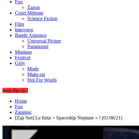
Fun
Zazon
Court Métrage
Science Fiction
Film
Interview
Bande Annonce
Universal Picture
Paramount
Musique
Festival
Girly
Mode
Make-up
Hot For Words
vous êtes la !
Home
Fun
Zapping
[Zap Net] Le futur « Spaceship Neptune » ! (01/06/21)