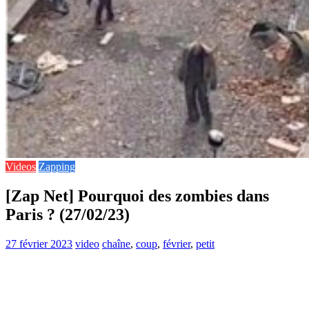
Videos
Zapping
[Zap Net] Pourquoi des zombies dans
Paris ? (27/02/23)
27 février 2023
video
chaîne
,
coup
,
février
,
petit