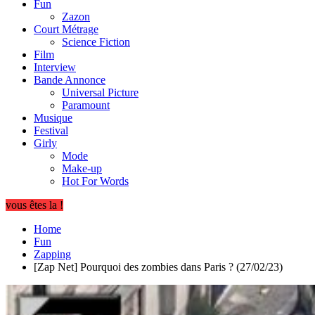
Fun
Zazon
Court Métrage
Science Fiction
Film
Interview
Bande Annonce
Universal Picture
Paramount
Musique
Festival
Girly
Mode
Make-up
Hot For Words
vous êtes la !
Home
Fun
Zapping
[Zap Net] Pourquoi des zombies dans Paris ? (27/02/23)