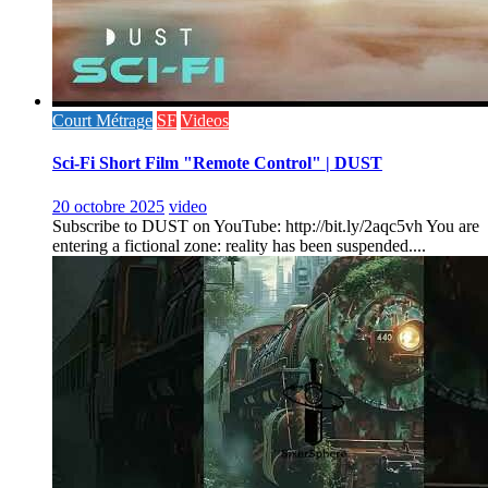
Court Métrage
SF
Videos
Sci-Fi Short Film "Remote Control" | DUST
20 octobre 2025
video
Subscribe to DUST on YouTube: http://bit.ly/2aqc5vh You are
entering a fictional zone: reality has been suspended....