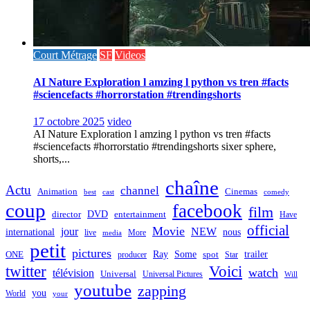
Court Métrage
SF
Videos
AI Nature Exploration l amzing l python vs tren #facts
#sciencefacts #horrorstation #trendingshorts
17 octobre 2025
video
AI Nature Exploration l amzing l python vs tren #facts
#sciencefacts #horrorstatio #trendingshorts sixer sphere,
shorts,...
chaîne
Actu
channel
Animation
Cinemas
best
cast
comedy
coup
facebook
film
director
DVD
entertainment
Have
official
Movie
jour
NEW
international
nous
live
media
More
petit
pictures
Ray
Some
trailer
ONE
producer
spot
Star
twitter
Voici
watch
télévision
Universal
Universal Pictures
Will
youtube
zapping
you
World
your