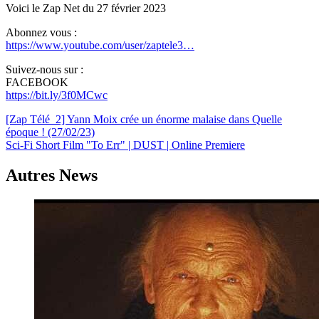
Voici le Zap Net du 27 février 2023
Abonnez vous :
https://www.youtube.com/user/zaptele3…
Suivez-nous sur :
FACEBOOK
https://bit.ly/3f0MCwc
Navigation
[Zap Télé_2] Yann Moix crée un énorme malaise dans Quelle
époque ! (27/02/23)
de
Sci-Fi Short Film "To Err" | DUST | Online Premiere
l’article
Autres News