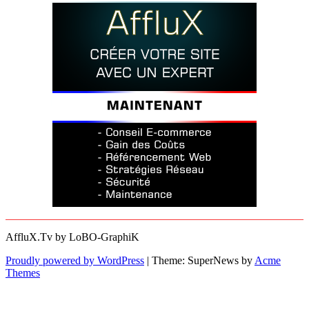
AffluX.Tv by LoBO-GraphiK
Proudly powered by WordPress
|
Theme: SuperNews by
Acme
Themes