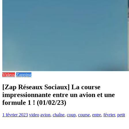
Videos
Zapping
[Zap Réseaux Sociaux] La course
impressionnante entre un avion et une
formule 1 ! (01/02/23)
1 février 2023
video
avion
,
chaîne
,
coup
,
course
,
entre
,
février
,
petit