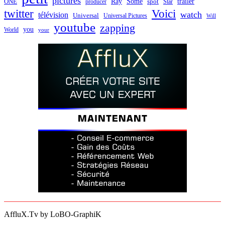
pictures
Ray
Some
trailer
ONE
producer
spot
Star
twitter
Voici
watch
télévision
Universal
Universal Pictures
Will
youtube
zapping
you
World
your
AffluX.Tv by LoBO-GraphiK