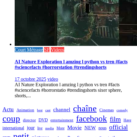
Court Métrage
SF
Videos
AI Nature Exploration l amzing l python vs tren #facts
#sciencefacts #horrorstation #trendingshorts
17 octobre 2025
video
AI Nature Exploration l amzing l python vs tren #facts
#sciencefacts #horrorstatio #trendingshorts sixer sphere,
shorts,...
chaîne
Actu
channel
Animation
Cinemas
best
cast
comedy
coup
facebook
film
director
DVD
entertainment
Have
official
Movie
jour
NEW
international
nous
live
media
More
petit