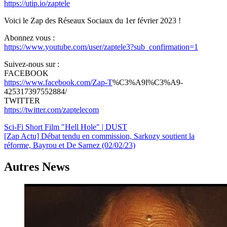
https://utip.io/zaptele
Voici le Zap des Réseaux Sociaux du 1er février 2023 !
Abonnez vous :
https://www.youtube.com/user/zaptele3?sub_confirmation=1
Suivez-nous sur :
FACEBOOK
https://www.facebook.com/Zap-T
%C3%A9l%C3%A9-
425317397552884/
TWITTER
https://twitter.com/zaptelecom
Navigation
Sci-Fi Short Film "Hell Hole" | DUST
[Zap Actu] Débat tendu en commission, Sarkozy soutient la
de
réforme, Bayrou et De Sarnez (02/02/23)
l’article
Autres News