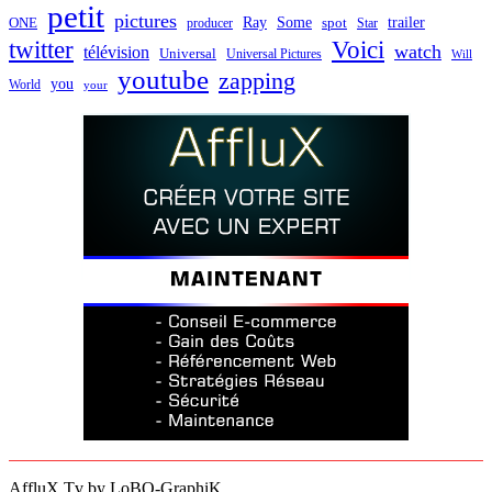
petit
pictures
Ray
Some
trailer
ONE
producer
spot
Star
twitter
Voici
watch
télévision
Universal
Universal Pictures
Will
youtube
zapping
you
World
your
AffluX.Tv by LoBO-GraphiK