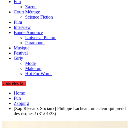
Fun
Zazon
Court Métrage
Science Fiction
Film
Interview
Bande Annonce
Universal Picture
Paramount
Musique
Festival
Girly
Mode
Make-up
Hot For Words
vous êtes la !
Home
Fun
Zapping
[Zap Réseaux Sociaux] Philippe Lacheau, un acteur qui prend
des risques ! (31/01/23)