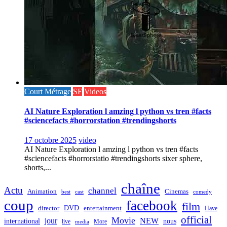
Court Métrage
SF
Videos
AI Nature Exploration l amzing l python vs tren #facts
#sciencefacts #horrorstation #trendingshorts
17 octobre 2025
video
AI Nature Exploration l amzing l python vs tren #facts
#sciencefacts #horrorstatio #trendingshorts sixer sphere,
shorts,...
chaîne
Actu
channel
Animation
Cinemas
best
cast
comedy
coup
facebook
film
director
DVD
entertainment
Have
official
Movie
jour
NEW
international
nous
live
media
More