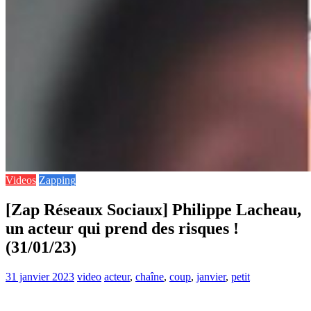
Videos
Zapping
[Zap Réseaux Sociaux] Philippe Lacheau,
un acteur qui prend des risques !
(31/01/23)
31 janvier 2023
video
acteur
,
chaîne
,
coup
,
janvier
,
petit