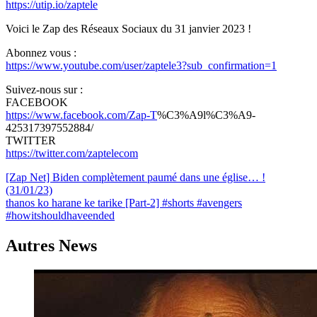
https://utip.io/zaptele
Voici le Zap des Réseaux Sociaux du 31 janvier 2023 !
Abonnez vous :
https://www.youtube.com/user/zaptele3?sub_confirmation=1
Suivez-nous sur :
FACEBOOK
https://www.facebook.com/Zap-T
%C3%A9l%C3%A9-
425317397552884/
TWITTER
https://twitter.com/zaptelecom
Navigation
[Zap Net] Biden complètement paumé dans une église… !
(31/01/23)
de
thanos ko harane ke tarike [Part-2] #shorts #avengers
l’article
#howitshouldhaveended
Autres News