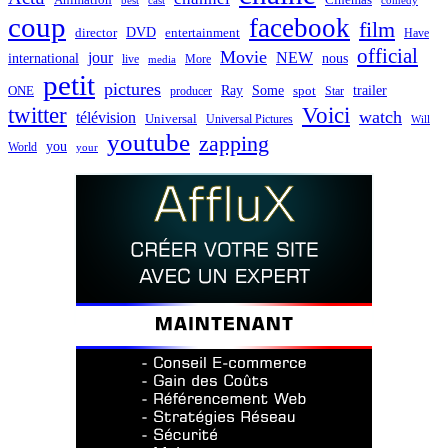
best
cast
comedy
coup
facebook
film
director
DVD
entertainment
Have
official
Movie
jour
NEW
international
nous
live
media
More
petit
pictures
Ray
Some
trailer
ONE
producer
spot
Star
twitter
Voici
watch
télévision
Universal
Universal Pictures
Will
youtube
zapping
you
World
your