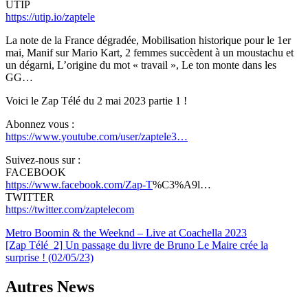
UTIP
https://utip.io/zaptele
La note de la France dégradée, Mobilisation historique pour le 1er
mai, Manif sur Mario Kart, 2 femmes succèdent à un moustachu et
un dégarni, L’origine du mot « travail », Le ton monte dans les
GG…
Voici le Zap Télé du 2 mai 2023 partie 1 !
Abonnez vous :
https://www.youtube.com/user/zaptele3…
Suivez-nous sur :
FACEBOOK
https://www.facebook.com/Zap-T
%C3%A9l…
TWITTER
https://twitter.com/zaptelecom
Navigation
Metro Boomin & the Weeknd – Live at Coachella 2023
[Zap Télé_2] Un passage du livre de Bruno Le Maire crée la
de
surprise ! (02/05/23)
l’article
Autres News