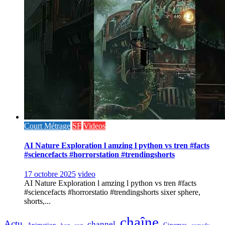
Court Métrage
SF
Videos
AI Nature Exploration l amzing l python vs tren #facts
#sciencefacts #horrorstation #trendingshorts
17 octobre 2025
video
AI Nature Exploration l amzing l python vs tren #facts
#sciencefacts #horrorstatio #trendingshorts sixer sphere,
shorts,...
chaîne
Actu
channel
Animation
Cinemas