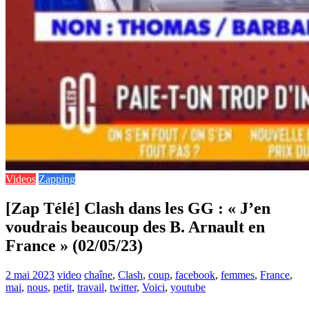
Videos
Zapping
[Zap Télé] Clash dans les GG : « J’en
voudrais beaucoup des B. Arnault en
France » (02/05/23)
2 mai 2023
video
chaîne
,
Clash
,
coup
,
facebook
,
femmes
,
France
,
mai
,
nous
,
petit
,
travail
,
twitter
,
Voici
,
youtube