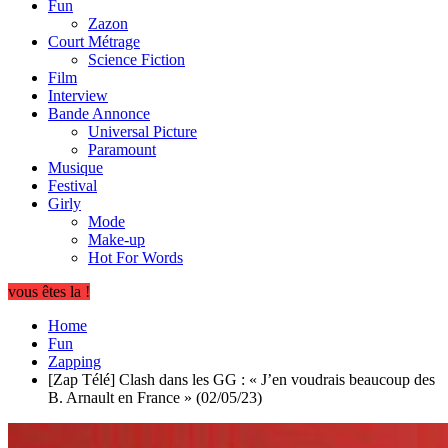
Fun
Zazon
Court Métrage
Science Fiction
Film
Interview
Bande Annonce
Universal Picture
Paramount
Musique
Festival
Girly
Mode
Make-up
Hot For Words
vous êtes la !
Home
Fun
Zapping
[Zap Télé] Clash dans les GG : « J’en voudrais beaucoup des
B. Arnault en France » (02/05/23)