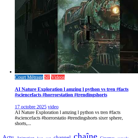
Court Métrage
SF
Videos
AI Nature Exploration l amzing l python vs tren #facts
#sciencefacts #horrorstation #trendingshorts
17 octobre 2025
video
AI Nature Exploration l amzing l python vs tren #facts
#sciencefacts #horrorstatio #trendingshorts sixer sphere,
shorts,...
chaîne
Actu
channel
Animation
Cinemas