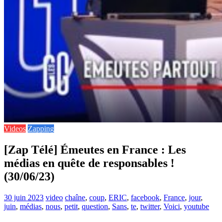
Videos
Zapping
[Zap Télé] Émeutes en France : Les
médias en quête de responsables !
(30/06/23)
30 juin 2023
video
chaîne
,
coup
,
ERIC
,
facebook
,
France
,
jour
,
juin
,
médias
,
nous
,
petit
,
question
,
Sans
,
te
,
twitter
,
Voici
,
youtube