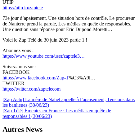
UTIP
https://utip.io/zaptele
73e jour d’apaisement, Une situation hors de contrôle, Le procureur
de Nanterre prend la parole, Les médias en quête de responsables,
Une question sans réponse pour Eric Dupond-Moretti…
Voici le Zap Télé du 30 juin 2023 partie 1 !
Abonnez vous :
https://www.youtube.com/user/zaptele3…
Suivez-nous sur :
FACEBOOK
https://www.facebook.com/Zap-T
%C3%A9l…
TWITTER
https://twitter.com/zaptelecom
Navigation
[Zap Actu] La mère de Nahel appelle à l’apaisement, Tensions dans
les banlieues (30/06/23)
de
[Zap Télé] Émeutes en France : Les médias en quête de
l’article
responsables ! (30/06/23)
Autres News