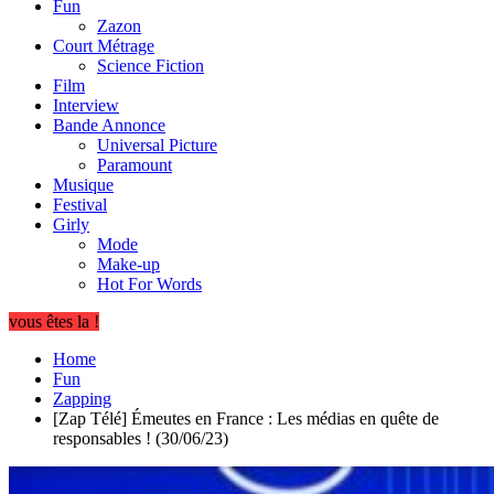
Fun
Zazon
Court Métrage
Science Fiction
Film
Interview
Bande Annonce
Universal Picture
Paramount
Musique
Festival
Girly
Mode
Make-up
Hot For Words
vous êtes la !
Home
Fun
Zapping
[Zap Télé] Émeutes en France : Les médias en quête de
responsables ! (30/06/23)