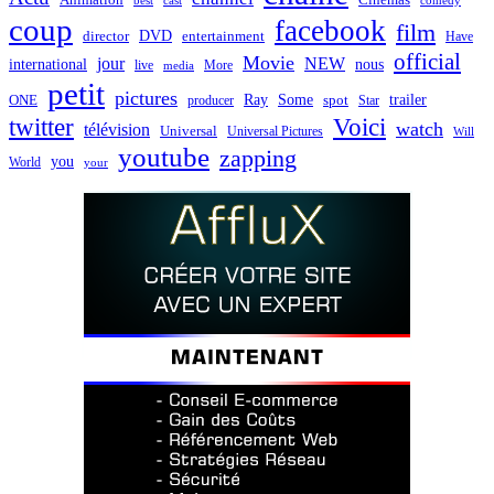
best
cast
comedy
coup
facebook
film
director
DVD
entertainment
Have
official
Movie
jour
NEW
international
nous
live
media
More
petit
pictures
Ray
Some
trailer
ONE
producer
spot
Star
twitter
Voici
watch
télévision
Universal
Universal Pictures
Will
youtube
zapping
you
World
your