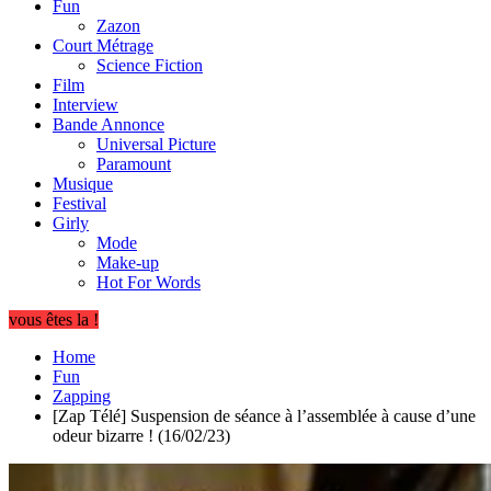
Fun
Zazon
Court Métrage
Science Fiction
Film
Interview
Bande Annonce
Universal Picture
Paramount
Musique
Festival
Girly
Mode
Make-up
Hot For Words
vous êtes la !
Home
Fun
Zapping
[Zap Télé] Suspension de séance à l’assemblée à cause d’une
odeur bizarre ! (16/02/23)