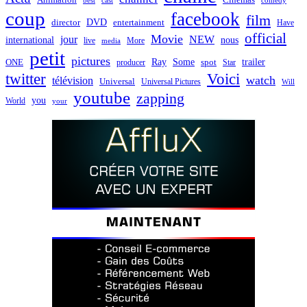
best
cast
comedy
coup
facebook
film
director
DVD
entertainment
Have
official
Movie
jour
NEW
international
nous
live
media
More
petit
pictures
Ray
Some
trailer
ONE
producer
spot
Star
twitter
Voici
watch
télévision
Universal
Universal Pictures
Will
youtube
zapping
you
World
your