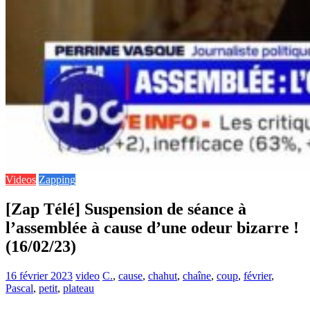
Videos
Zapping
[Zap Télé] Suspension de séance à
l’assemblée à cause d’une odeur bizarre !
(16/02/23)
16 février 2023
video
C.
,
cause
,
chahut
,
chaîne
,
coup
,
février
,
Pascal
,
petit
,
plateau