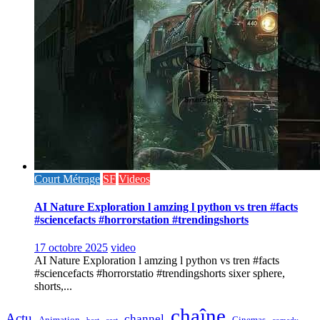
Court Métrage
SF
Videos
AI Nature Exploration l amzing l python vs tren #facts
#sciencefacts #horrorstation #trendingshorts
17 octobre 2025
video
AI Nature Exploration l amzing l python vs tren #facts
#sciencefacts #horrorstatio #trendingshorts sixer sphere,
shorts,...
chaîne
Actu
channel
Animation
Cinemas