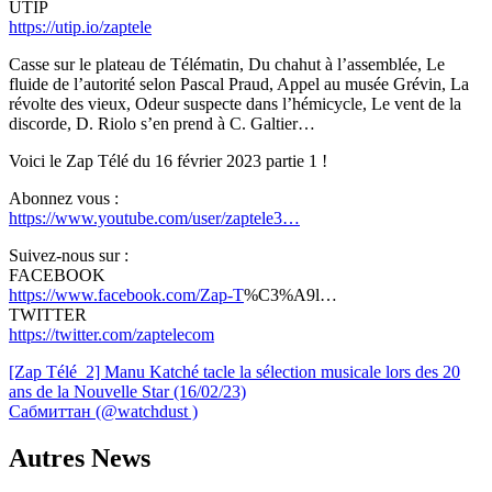
UTIP
https://utip.io/zaptele
Casse sur le plateau de Télématin, Du chahut à l’assemblée, Le
fluide de l’autorité selon Pascal Praud, Appel au musée Grévin, La
révolte des vieux, Odeur suspecte dans l’hémicycle, Le vent de la
discorde, D. Riolo s’en prend à C. Galtier…
Voici le Zap Télé du 16 février 2023 partie 1 !
Abonnez vous :
https://www.youtube.com/user/zaptele3…
Suivez-nous sur :
FACEBOOK
https://www.facebook.com/Zap-T
%C3%A9l…
TWITTER
https://twitter.com/zaptelecom
Navigation
[Zap Télé_2] Manu Katché tacle la sélection musicale lors des 20
ans de la Nouvelle Star (16/02/23)
de
Сабмиттан (@watchdust )
l’article
Autres News