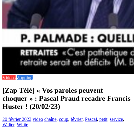
Videos
Zapping
[Zap Télé] « Vos paroles peuvent
choquer » : Pascal Praud recadre Francis
Huster ! (20/02/23)
20 février 2023
video
chaîne
,
coup
,
février
,
Pascal
,
petit
,
service
,
Walter
,
White