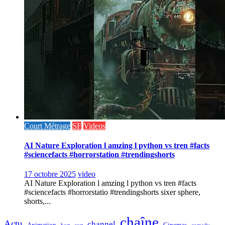
Court Métrage
SF
Videos
AI Nature Exploration l amzing l python vs tren #facts
#sciencefacts #horrorstation #trendingshorts
17 octobre 2025
video
AI Nature Exploration l amzing l python vs tren #facts
#sciencefacts #horrorstatio #trendingshorts sixer sphere,
shorts,...
chaîne
Actu
channel
Animation
Cinemas