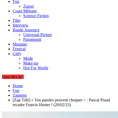
Fun
Zazon
Court Métrage
Science Fiction
Film
Interview
Bande Annonce
Universal Picture
Paramount
Musique
Festival
Girly
Mode
Make-up
Hot For Words
vous êtes la !
Home
Fun
Zapping
[Zap Télé] « Vos paroles peuvent choquer » : Pascal Praud
recadre Francis Huster ! (20/02/23)