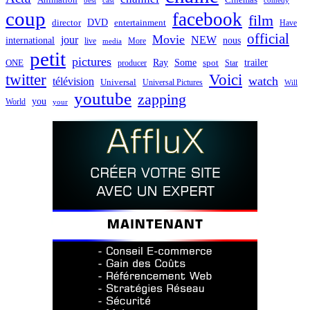
best
cast
comedy
coup
facebook
film
director
DVD
entertainment
Have
official
Movie
jour
NEW
international
nous
live
media
More
petit
pictures
Ray
Some
trailer
ONE
producer
spot
Star
twitter
Voici
watch
télévision
Universal
Universal Pictures
Will
youtube
zapping
you
World
your