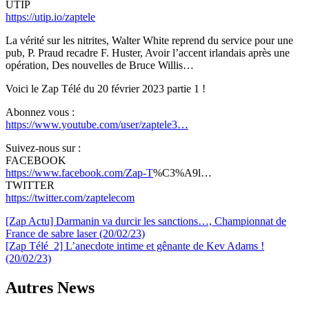
UTIP
https://utip.io/zaptele
La vérité sur les nitrites, Walter White reprend du service pour une
pub, P. Praud recadre F. Huster, Avoir l’accent irlandais après une
opération, Des nouvelles de Bruce Willis…
Voici le Zap Télé du 20 février 2023 partie 1 !
Abonnez vous :
https://www.youtube.com/user/zaptele3…
Suivez-nous sur :
FACEBOOK
https://www.facebook.com/Zap-T
%C3%A9l…
TWITTER
https://twitter.com/zaptelecom
Navigation
[Zap Actu] Darmanin va durcir les sanctions…, Championnat de
France de sabre laser (20/02/23)
de
[Zap Télé_2] L’anecdote intime et gênante de Kev Adams !
l’article
(20/02/23)
Autres News