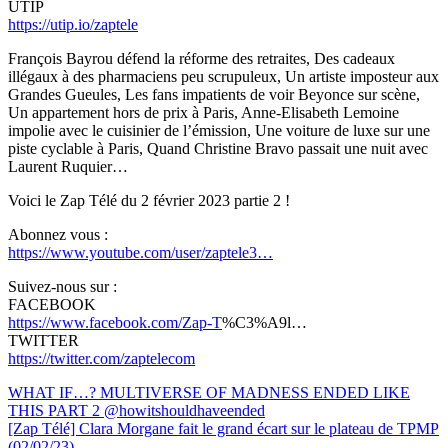
UTIP
https://utip.io/zaptele
François Bayrou défend la réforme des retraites, Des cadeaux
illégaux à des pharmaciens peu scrupuleux, Un artiste imposteur aux
Grandes Gueules, Les fans impatients de voir Beyonce sur scène,
Un appartement hors de prix à Paris, Anne-Elisabeth Lemoine
impolie avec le cuisinier de l’émission, Une voiture de luxe sur une
piste cyclable à Paris, Quand Christine Bravo passait une nuit avec
Laurent Ruquier…
Voici le Zap Télé du 2 février 2023 partie 2 !
Abonnez vous :
https://www.youtube.com/user/zaptele3…
Suivez-nous sur :
FACEBOOK
https://www.facebook.com/Zap-T
%C3%A9l…
TWITTER
https://twitter.com/zaptelecom
Navigation
WHAT IF…? MULTIVERSE OF MADNESS ENDED LIKE
THIS PART 2 @howitshouldhaveended
de
[Zap Télé] Clara Morgane fait le grand écart sur le plateau de TPMP
(02/02/23)