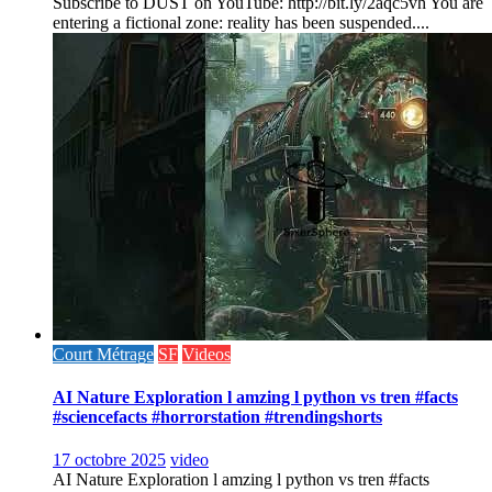
Subscribe to DUST on YouTube: http://bit.ly/2aqc5vh You are
entering a fictional zone: reality has been suspended....
Court Métrage
SF
Videos
AI Nature Exploration l amzing l python vs tren #facts
#sciencefacts #horrorstation #trendingshorts
17 octobre 2025
video
AI Nature Exploration l amzing l python vs tren #facts