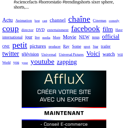
#sciencefacts #horrorstatio #trendingshorts sixer sphere,
shorts,...
chaîne
Actu
channel
Animation
Cinemas
best
cast
comedy
coup
facebook
film
director
DVD
entertainment
Have
official
Movie
jour
NEW
international
nous
live
media
More
petit
pictures
Ray
Some
trailer
ONE
producer
spot
Star
twitter
Voici
watch
télévision
Universal
Universal Pictures
Will
youtube
zapping
you
World
your