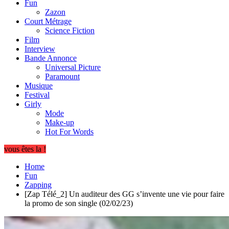
Fun
Zazon
Court Métrage
Science Fiction
Film
Interview
Bande Annonce
Universal Picture
Paramount
Musique
Festival
Girly
Mode
Make-up
Hot For Words
vous êtes la !
Home
Fun
Zapping
[Zap Télé_2] Un auditeur des GG s’invente une vie pour faire
la promo de son single (02/02/23)