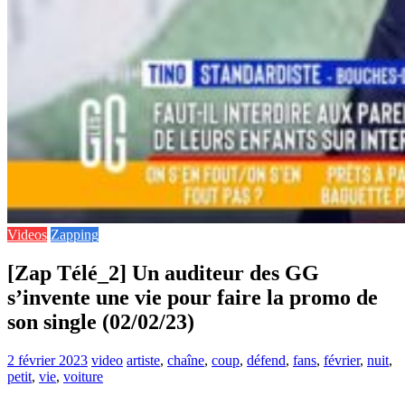
Videos
Zapping
[Zap Télé_2] Un auditeur des GG
s’invente une vie pour faire la promo de
son single (02/02/23)
2 février 2023
video
artiste
,
chaîne
,
coup
,
défend
,
fans
,
février
,
nuit
,
petit
,
vie
,
voiture