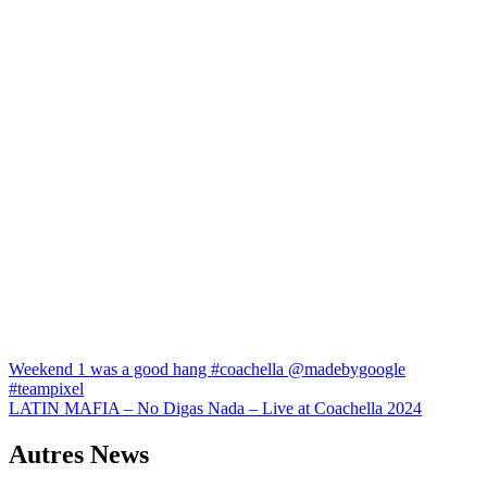
Navigation
Weekend 1 was a good hang #coachella @madebygoogle
#teampixel
de
LATIN MAFIA – No Digas Nada – Live at Coachella 2024
l’article
Autres News