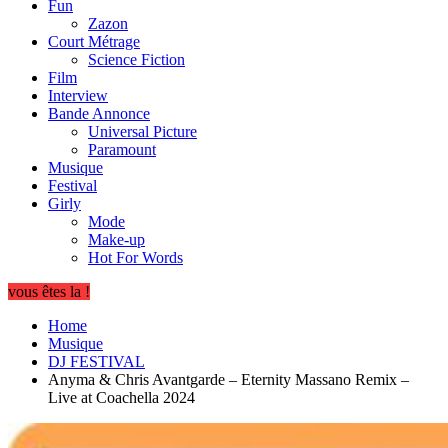
Fun
Zazon
Court Métrage
Science Fiction
Film
Interview
Bande Annonce
Universal Picture
Paramount
Musique
Festival
Girly
Mode
Make-up
Hot For Words
vous êtes la !
Home
Musique
DJ FESTIVAL
Anyma & Chris Avantgarde – Eternity Massano Remix –
Live at Coachella 2024