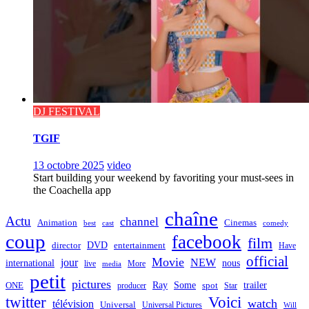
DJ FESTIVAL
TGIF
13 octobre 2025
video
Start building your weekend by favoriting your must-sees in
the Coachella app
chaîne
Actu
channel
Animation
Cinemas
best
cast
comedy
coup
facebook
film
director
DVD
entertainment
Have
official
Movie
jour
NEW
international
nous
live
media
More
petit
pictures
Ray
Some
trailer
ONE
producer
spot
Star
twitter
Voici
watch
télévision
Universal
Universal Pictures
Will