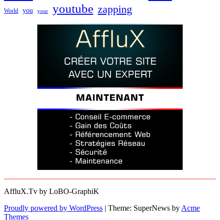
youtube
zapping
you
World
your
AffluX.Tv by LoBO-GraphiK
Proudly powered by WordPress
|
Theme: SuperNews by
Acme
Themes