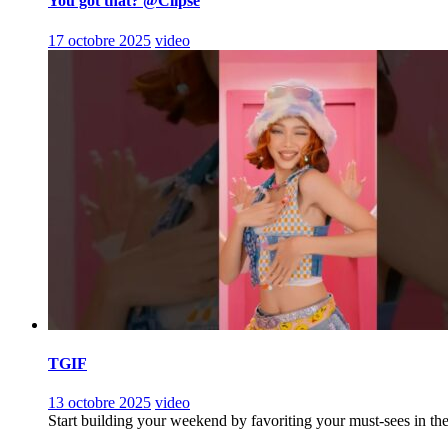
You got that? @Clipse
17 octobre 2025
video
TGIF
13 octobre 2025
video
Start building your weekend by favoriting your must-sees in th