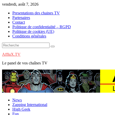
Skip
vendredi, août 7, 2026
to
Presentations des chaines TV
content
Partenaires
Contact
Politique de confidentialité – RGPD
Politique de cookies (UE)
Conditions générales
AffluX.TV
Le panel de vos chaînes TV
News
Zapping International
High Geek
Fun