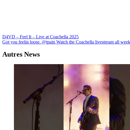
Navigation
D4VD – Feel It – Live at Coachella 2025
Got you feelin loose. ​⁠@tpain Watch the Coachella livestream all we
de
l’article
Autres News