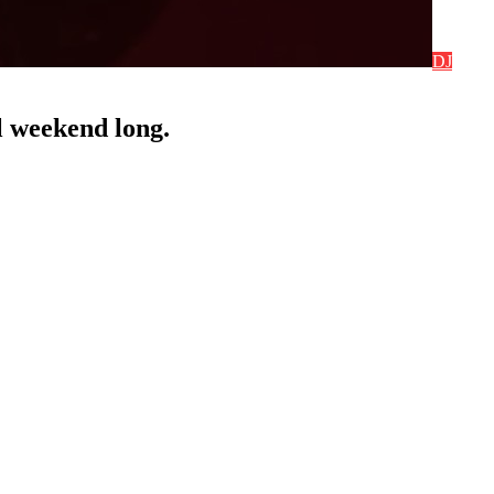
DJ
l weekend long.