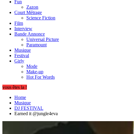
Fun
Zazon
Court Métrage
Science Fiction
Film
Interview
Bande Annonce
Universal Picture
Paramount
Musique
Festival
Girly
Mode
Make-up
Hot For Words
vous êtes la !
Home
Musique
DJ FESTIVAL
Earned it @jungle4eva