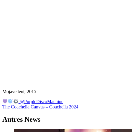
Mojave tent, 2015
Navigation
@PurpleDiscoMachine
The Coachella Canvas – Coachella 2024
de
l’article
Autres News