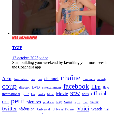
DJ FESTIVAL
TGIF
13 octobre 2025
video
Start building your weekend by favoriting your must-sees in
the Coachella app
chaîne
Actu
channel
Animation
Cinemas
best
cast
comedy
coup
facebook
film
director
DVD
entertainment
Have
official
Movie
jour
NEW
international
nous
live
media
More
petit
pictures
Ray
Some
trailer
ONE
producer
spot
Star
twitter
Voici
watch
télévision
Universal
Universal Pictures
Will