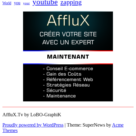
youtube
zapping
you
World
your
AffluX.Tv by LoBO-GraphiK
Proudly powered by WordPress
|
Theme: SuperNews by
Acme
Themes