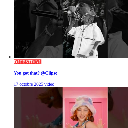
DJ FESTIVAL
You got that? @Clipse
17 octobre 2025
video