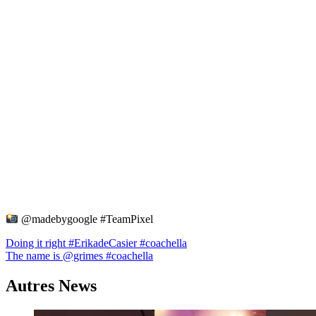
@madebygoogle #TeamPixel
Navigation
Doing it right #ErikadeCasier #coachella
The name is @grimes #coachella
de
l’article
Autres News