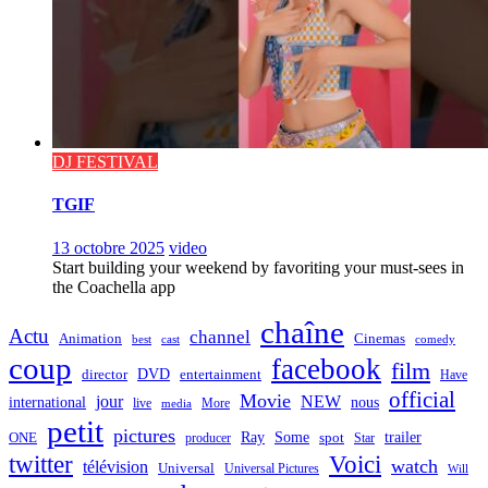
DJ FESTIVAL
TGIF
13 octobre 2025
video
Start building your weekend by favoriting your must-sees in
the Coachella app
chaîne
Actu
channel
Animation
Cinemas
best
cast
comedy
coup
facebook
film
director
DVD
entertainment
Have
official
Movie
jour
NEW
international
nous
live
media
More
petit
pictures
Ray
Some
trailer
ONE
producer
spot
Star
twitter
Voici
watch
télévision
Universal
Universal Pictures
Will