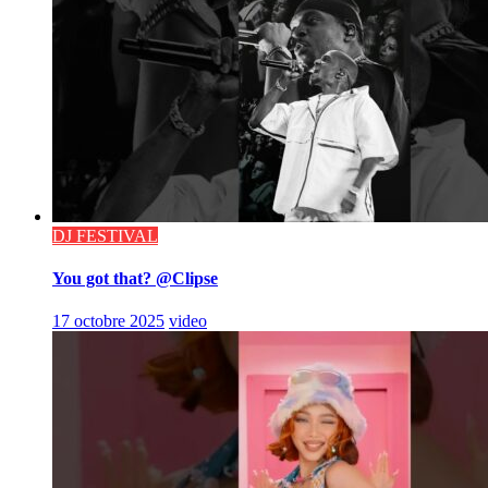
DJ FESTIVAL
You got that? @Clipse
17 octobre 2025
video