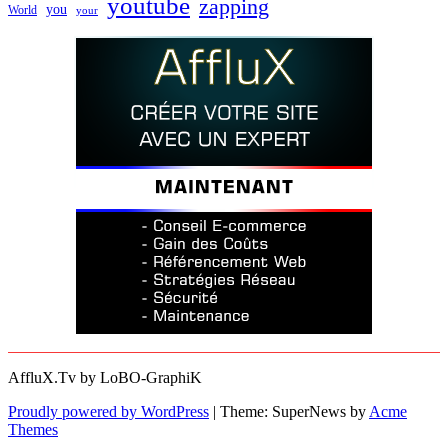
youtube
zapping
you
World
your
AffluX.Tv by LoBO-GraphiK
Proudly powered by WordPress
|
Theme: SuperNews by
Acme
Themes