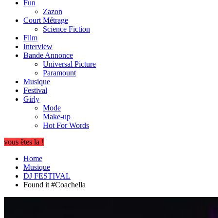
Fun
Zazon
Court Métrage
Science Fiction
Film
Interview
Bande Annonce
Universal Picture
Paramount
Musique
Festival
Girly
Mode
Make-up
Hot For Words
vous êtes la !
Home
Musique
DJ FESTIVAL
Found it #Coachella