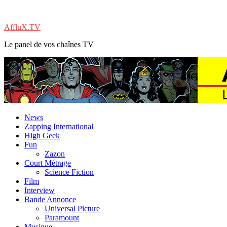
AffluX.TV
Le panel de vos chaînes TV
News
Zapping International
High Geek
Fun
Zazon
Court Métrage
Science Fiction
Film
Interview
Bande Annonce
Universal Picture
Paramount
Musique