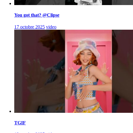
You got that? @Clipse
17 octobre 2025
video
TGIF