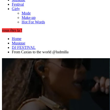
Festival
Girly
Mode
Make-up
Hot For Words
vous êtes la !
Home
Musique
DJ FESTIVAL
From Caxias to the world @ludmilla