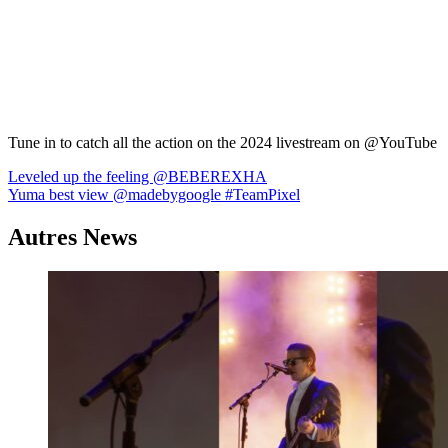
Tune in to catch all the action on the 2024 livestream on @YouTube
Navigation
Leveled up the feeling @BEBEREXHA
Yuma best view @madebygoogle #TeamPixel
de
l’article
Autres News