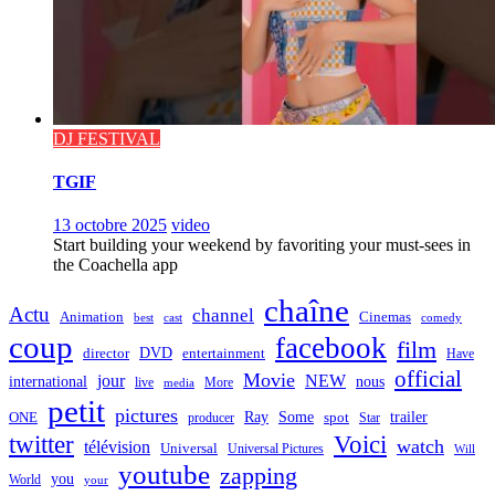
DJ FESTIVAL
TGIF
13 octobre 2025
video
Start building your weekend by favoriting your must-sees in
the Coachella app
chaîne
Actu
channel
Animation
Cinemas
best
cast
comedy
coup
facebook
film
director
DVD
entertainment
Have
official
Movie
jour
NEW
international
nous
live
media
More
petit
pictures
Ray
Some
trailer
ONE
producer
spot
Star
twitter
Voici
watch
télévision
Universal
Universal Pictures
Will
youtube
zapping
you
World
your