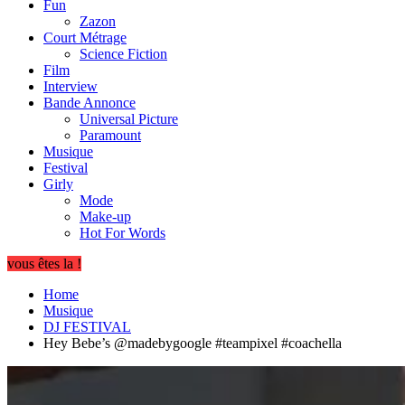
Fun
Zazon
Court Métrage
Science Fiction
Film
Interview
Bande Annonce
Universal Picture
Paramount
Musique
Festival
Girly
Mode
Make-up
Hot For Words
vous êtes la !
Home
Musique
DJ FESTIVAL
Hey Bebe’s @madebygoogle #teampixel #coachella