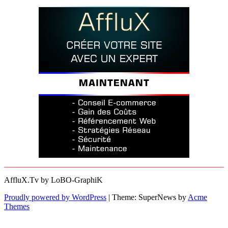
AffluX.Tv by LoBO-GraphiK
Proudly powered by WordPress
|
Theme: SuperNews by
Acme
Themes