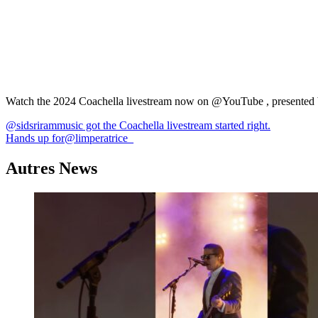
Watch the 2024 Coachella livestream now on @YouTube , presente
Navigation
@sidsrirammusic got the Coachella livestream started right.
Hands up for@limperatrice_
de
l’article
Autres News