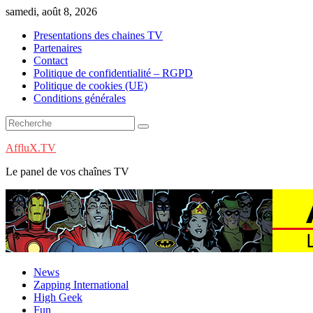
Skip
samedi, août 8, 2026
to
Presentations des chaines TV
content
Partenaires
Contact
Politique de confidentialité – RGPD
Politique de cookies (UE)
Conditions générales
AffluX.TV
Le panel de vos chaînes TV
News
Zapping International
High Geek
Fun