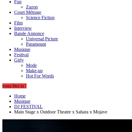
Fun
Zazon
Court Métrage
Science Fiction
Film
Interview
Bande Annonce
Universal Picture
Paramount
Musique
Festival
Girly
Mode
Make-up
Hot For Words
vous êtes la !
Home
Musique
DJ FESTIVAL
Main Stage x Outdoor Theatre x Sahara x Mojave