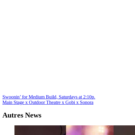
Navigation
Swoonin’ for Medium Build, Saturdays at 2:10p.
Main Stage x Outdoor Theatre x Gobi x Sonora
de
l’article
Autres News