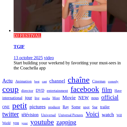
DJ FESTIVAL
TGIF
13 octobre 2025
video
Start building your weekend by favoriting your must-sees in
the Coachella app
chaîne
Actu
channel
Animation
Cinemas
best
cast
comedy
coup
facebook
film
director
DVD
entertainment
Have
official
Movie
jour
NEW
international
nous
live
media
More
petit
pictures
Ray
Some
trailer
ONE
producer
spot
Star
twitter
Voici
watch
télévision
Universal
Universal Pictures
Will
youtube
zapping
you
World
your