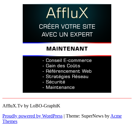
AffluX.Tv by LoBO-GraphiK
Proudly powered by WordPress
|
Theme: SuperNews by
Acme
Themes