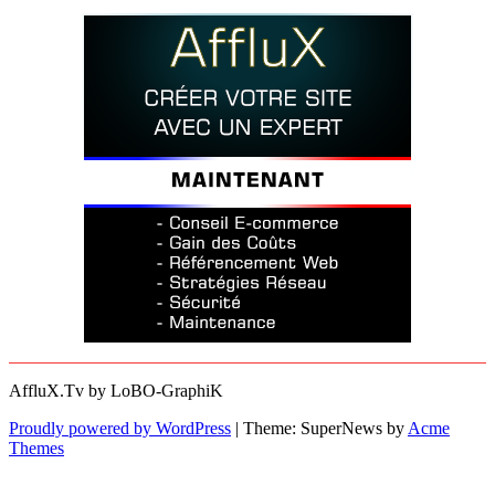
AffluX.Tv by LoBO-GraphiK
Proudly powered by WordPress
|
Theme: SuperNews by
Acme
Themes