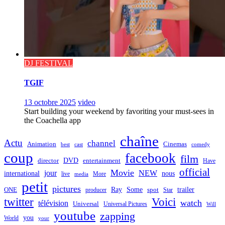
DJ FESTIVAL
TGIF
13 octobre 2025
video
Start building your weekend by favoriting your must-sees in
the Coachella app
chaîne
Actu
channel
Animation
Cinemas
best
cast
comedy
coup
facebook
film
director
DVD
entertainment
Have
official
Movie
jour
NEW
international
nous
live
media
More
petit
pictures
Ray
Some
trailer
ONE
producer
spot
Star
twitter
Voici
watch
télévision
Universal
Universal Pictures
Will
youtube
zapping
you
World
your