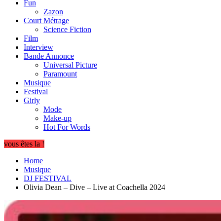
Fun
Zazon
Court Métrage
Science Fiction
Film
Interview
Bande Annonce
Universal Picture
Paramount
Musique
Festival
Girly
Mode
Make-up
Hot For Words
vous êtes la !
Home
Musique
DJ FESTIVAL
Olivia Dean – Dive – Live at Coachella 2024