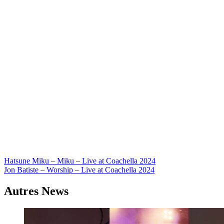
Navigation
Hatsune Miku – Miku – Live at Coachella 2024
Jon Batiste – Worship – Live at Coachella 2024
de
l’article
Autres News