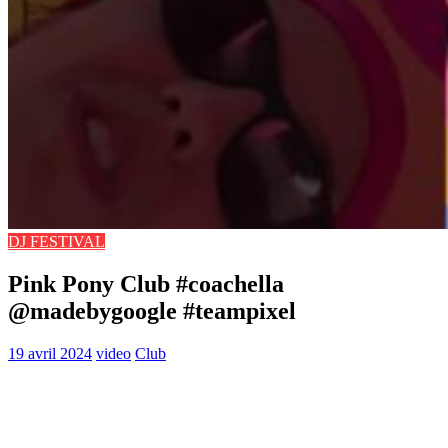
DJ FESTIVAL
Pink Pony Club #coachella
@madebygoogle #teampixel
19 avril 2024
video
Club