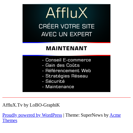
AffluX.Tv by LoBO-GraphiK
Proudly powered by WordPress
|
Theme: SuperNews by
Acme
Themes