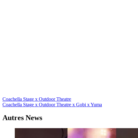
Navigation
Coachella Stage x Outdoor Theatre
Coachella Stage x Outdoor Theatre x Gobi x Yuma
de
l’article
Autres News