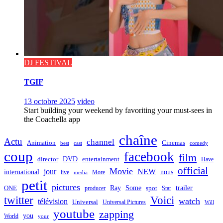
DJ FESTIVAL
TGIF
13 octobre 2025
video
Start building your weekend by favoriting your must-sees in
the Coachella app
chaîne
Actu
channel
Animation
Cinemas
best
cast
comedy
coup
facebook
film
director
DVD
entertainment
Have
official
Movie
jour
NEW
international
nous
live
media
More
petit
pictures
Ray
Some
trailer
ONE
producer
spot
Star
twitter
Voici
watch
télévision
Universal
Universal Pictures
Will
youtube
zapping
you
World
your