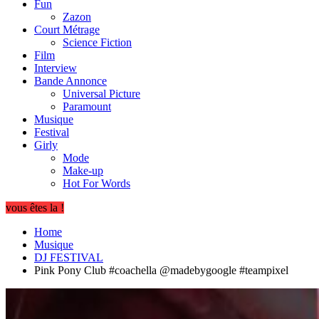
Fun
Zazon
Court Métrage
Science Fiction
Film
Interview
Bande Annonce
Universal Picture
Paramount
Musique
Festival
Girly
Mode
Make-up
Hot For Words
vous êtes la !
Home
Musique
DJ FESTIVAL
Pink Pony Club #coachella @madebygoogle #teampixel