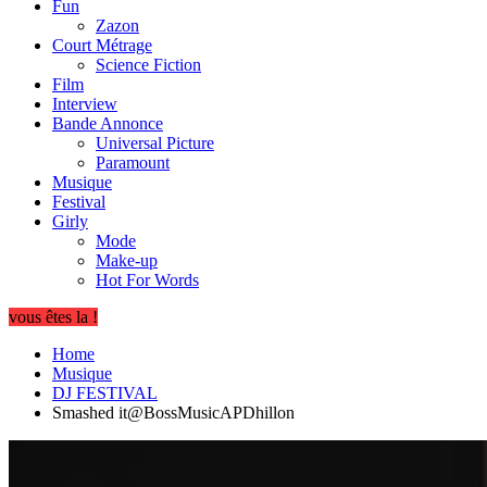
Fun
Zazon
Court Métrage
Science Fiction
Film
Interview
Bande Annonce
Universal Picture
Paramount
Musique
Festival
Girly
Mode
Make-up
Hot For Words
vous êtes la !
Home
Musique
DJ FESTIVAL
Smashed it@BossMusicAPDhillon