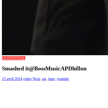
DJ FESTIVAL
Smashed it@BossMusicAPDhillon
15 avril 2024
video
Next
,
six
,
tune
,
youtube