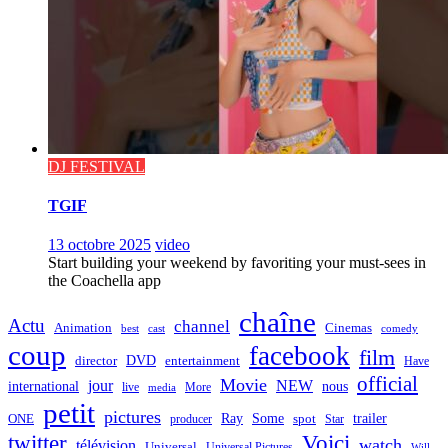
DJ FESTIVAL
TGIF
13 octobre 2025
video
Start building your weekend by favoriting your must-sees in
the Coachella app
chaîne
Actu
channel
Animation
Cinemas
best
cast
comedy
coup
facebook
film
director
DVD
entertainment
Have
official
Movie
jour
NEW
international
nous
live
media
More
petit
pictures
Ray
Some
trailer
ONE
producer
spot
Star
twitter
Voici
watch
télévision
Universal
Universal Pictures
Will