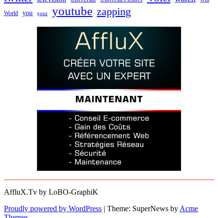
youtube
zapping
you
World
your
AffluX.Tv by LoBO-GraphiK
Proudly powered by WordPress
|
Theme: SuperNews by
Acme
Themes