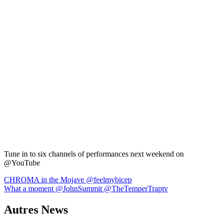
Tune in to six channels of performances next weekend on
@YouTube
Navigation
CHROMA in the Mojave @feelmybicep
What a moment @JohnSummit @TheTemperTraptv
de
l’article
Autres News