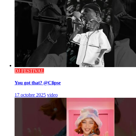
DJ FESTIVAL
You got that? @Clipse
17 octobre 2025
video