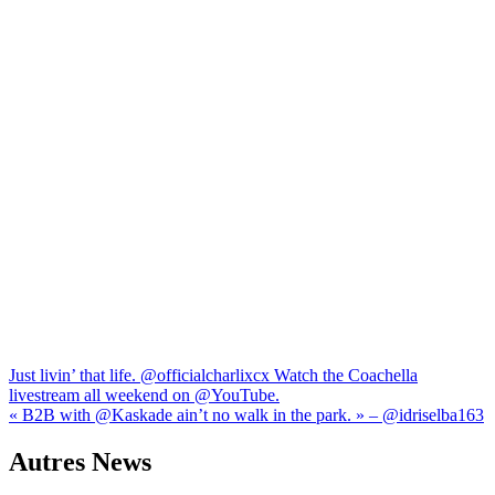
Navigation
Just livin’ that life. ​@officialcharlixcx Watch the Coachella
livestream all weekend on ​⁠@YouTube.
de
« B2B with ​⁠@Kaskade ain’t no walk in the park. » – ​​⁠@idriselba163
l’article
Autres News