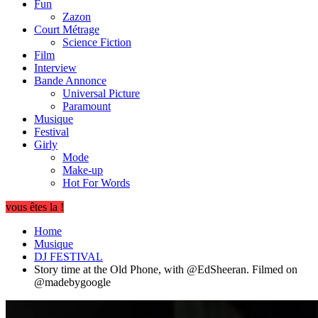
Fun
Zazon
Court Métrage
Science Fiction
Film
Interview
Bande Annonce
Universal Picture
Paramount
Musique
Festival
Girly
Mode
Make-up
Hot For Words
vous êtes la !
Home
Musique
DJ FESTIVAL
Story time at the Old Phone, with @EdSheeran. Filmed on
@madebygoogle