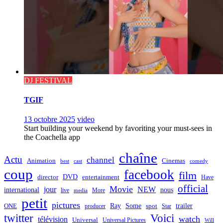
DJ FESTIVAL
TGIF
13 octobre 2025
video
Start building your weekend by favoriting your must-sees in
the Coachella app
chaîne
Actu
channel
Animation
Cinemas
best
cast
comedy
coup
facebook
film
director
DVD
entertainment
Have
official
Movie
jour
NEW
international
nous
live
media
More
petit
pictures
Ray
Some
trailer
ONE
producer
spot
Star
twitter
Voici
watch
télévision
Universal
Universal Pictures
Will