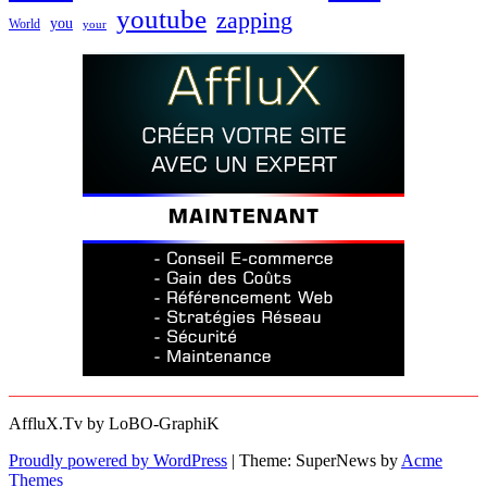
youtube
zapping
you
World
your
AffluX.Tv by LoBO-GraphiK
Proudly powered by WordPress
|
Theme: SuperNews by
Acme
Themes