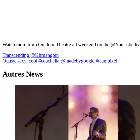
Watch more from Outdoor Theatre all weekend on the @YouTube liv
Navigation
Transcending @Khruangbin
Quasy, sexy, cool #coachella @madebygoogle #teampixel
de
l’article
Autres News