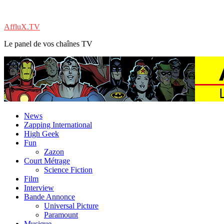
AffluX.TV
Le panel de vos chaînes TV
News
Zapping International
High Geek
Fun
Zazon
Court Métrage
Science Fiction
Film
Interview
Bande Annonce
Universal Picture
Paramount
Musique