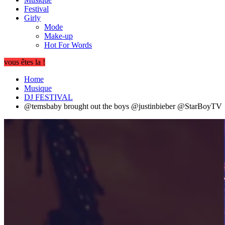
Festival
Girly
Mode
Make-up
Hot For Words
vous êtes la !
Home
Musique
DJ FESTIVAL
@temsbaby brought out the boys @justinbieber @StarBoyTV