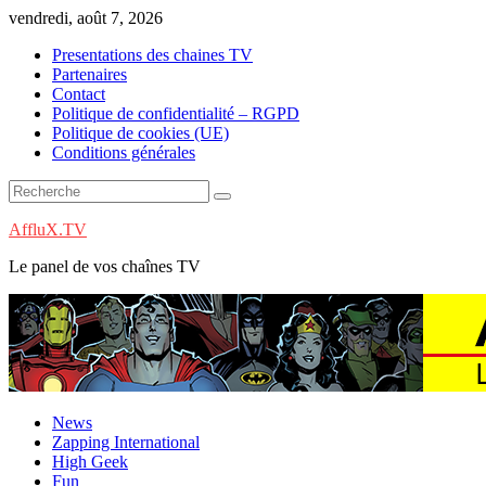
Skip
vendredi, août 7, 2026
to
Presentations des chaines TV
content
Partenaires
Contact
Politique de confidentialité – RGPD
Politique de cookies (UE)
Conditions générales
AffluX.TV
Le panel de vos chaînes TV
News
Zapping International
High Geek
Fun