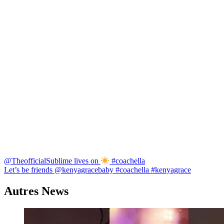
Navigation
@TheofficialSublime lives on
#coachella
Let’s be friends @kenyagracebaby #coachella #kenyagrace
de
l’article
Autres News