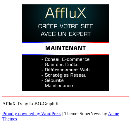
AffluX.Tv by LoBO-GraphiK
Proudly powered by WordPress
|
Theme: SuperNews by
Acme
Themes