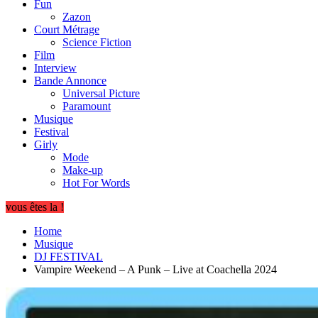
Fun
Zazon
Court Métrage
Science Fiction
Film
Interview
Bande Annonce
Universal Picture
Paramount
Musique
Festival
Girly
Mode
Make-up
Hot For Words
vous êtes la !
Home
Musique
DJ FESTIVAL
Vampire Weekend – A Punk – Live at Coachella 2024