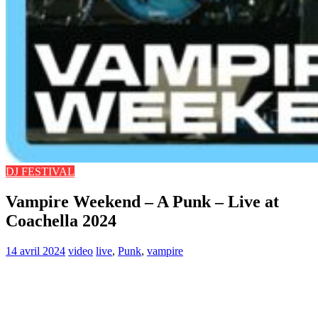
DJ FESTIVAL
Vampire Weekend – A Punk – Live at
Coachella 2024
14 avril 2024
video
live
,
Punk
,
vampire