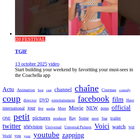
DJ FESTIVAL
TGIF
13 octobre 2025
video
Start building your weekend by favoriting your must-sees in
the Coachella app
chaîne
Actu
channel
Animation
Cinemas
best
cast
comedy
coup
facebook
film
director
DVD
entertainment
Have
official
Movie
jour
NEW
international
nous
live
media
More
petit
pictures
Ray
Some
trailer
ONE
producer
spot
Star
twitter
Voici
watch
télévision
Universal
Universal Pictures
Will
youtube
zapping
you
World
your