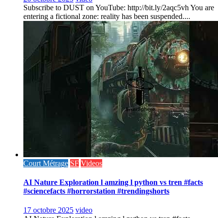
Subscribe to DUST on YouTube: http://bit.ly/2aqc5vh You are
entering a fictional zone: reality has been suspended....
Court Métrage
SF
Videos
AI Nature Exploration l amzing l python vs tren #facts
#sciencefacts #horrorstation #trendingshorts
17 octobre 2025
video