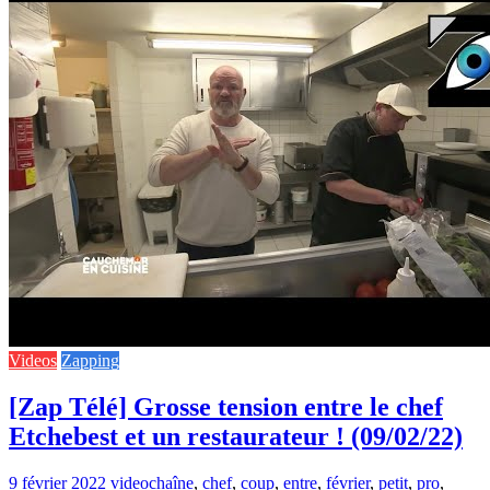
Videos
Zapping
[Zap Télé] Grosse tension entre le chef
Etchebest et un restaurateur ! (09/02/22)
9 février 2022
video
chaîne
,
chef
,
coup
,
entre
,
février
,
petit
,
pro
,