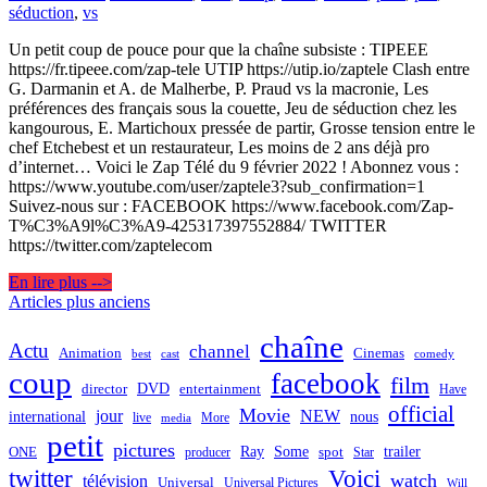
séduction
,
vs
Un petit coup de pouce pour que la chaîne subsiste : TIPEEE
https://fr.tipeee.com/zap-tele UTIP https://utip.io/zaptele Clash entre
G. Darmanin et A. de Malherbe, P. Praud vs la macronie, Les
préférences des français sous la couette, Jeu de séduction chez les
kangourous, E. Martichoux pressée de partir, Grosse tension entre le
chef Etchebest et un restaurateur, Les moins de 2 ans déjà pro
d’internet… Voici le Zap Télé du 9 février 2022 ! Abonnez vous :
https://www.youtube.com/user/zaptele3?sub_confirmation=1
Suivez-nous sur : FACEBOOK https://www.facebook.com/Zap-
T%C3%A9l%C3%A9-425317397552884/ TWITTER
https://twitter.com/zaptelecom
En lire plus -->
Navigation
Articles plus anciens
des
chaîne
Actu
channel
Animation
Cinemas
best
cast
comedy
articles
coup
facebook
film
director
DVD
entertainment
Have
official
Movie
jour
NEW
international
nous
live
media
More
petit
pictures
Ray
Some
trailer
ONE
producer
spot
Star
twitter
Voici
watch
télévision
Universal
Universal Pictures
Will