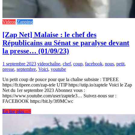
Videos
Zapping
[Zap Net] Malaise : le chef des
Républicains au Sénat se paralyse devant
la presse… (01/09/23)
1 septembre 2023
video
chaîne
,
chef
,
coup
,
facebook
,
nous
,
petit
,
presse
,
septembre
,
Voici
,
youtube
Un petit coup de pouce pour que la chaîne subsiste : TIPEEE
https://fr.tipeee.com/zap-tele UTIP https://utip.io/zaptele Voici le Zap
Net du 1er septembre 2023 Abonnez vous :
https://www.youtube.com/user/zaptele3… Suivez-nous sur :
FACEBOOK https://bit.ly/3f0MCwc
En lire plus -->