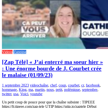
Videos
Zapping
[Zap Télé] « J’ai enterré ma soeur hier »
: Une énorme bourde de J. Courbet crée
le malaise (01/09/23)
1 septembre 2023
video
chaîne
,
chef
,
coup
,
courbet
,
cr
,
facebook
,
hommage
,
King
,
ma
,
martin
,
nous
,
petit
,
polémique
,
septembre
,
twitter
,
usa
,
Voici
,
youtube
Un petit coup de pouce pour que la chaîne subsiste : TIPEEE
https://fr.tipeee.com/zap-tele UTIP https://utip.io/zaptele Début