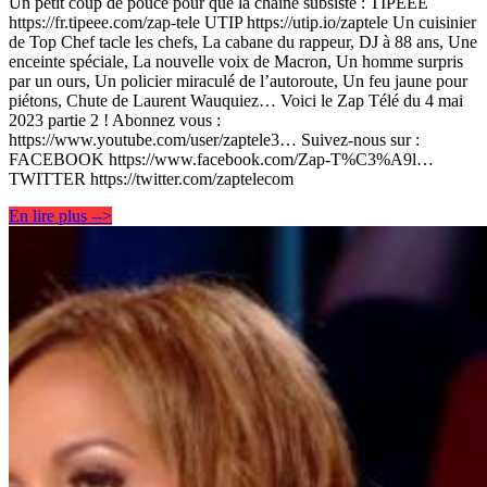
Un petit coup de pouce pour que la chaîne subsiste : TIPEEE
https://fr.tipeee.com/zap-tele UTIP https://utip.io/zaptele Un cuisinier
de Top Chef tacle les chefs, La cabane du rappeur, DJ à 88 ans, Une
enceinte spéciale, La nouvelle voix de Macron, Un homme surpris
par un ours, Un policier miraculé de l’autoroute, Un feu jaune pour
piétons, Chute de Laurent Wauquiez… Voici le Zap Télé du 4 mai
2023 partie 2 ! Abonnez vous :
https://www.youtube.com/user/zaptele3… Suivez-nous sur :
FACEBOOK https://www.facebook.com/Zap-T%C3%A9l…
TWITTER https://twitter.com/zaptelecom
En lire plus -->