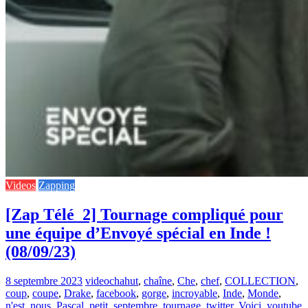
Videos
Zapping
[Zap Télé_2] Tournage compliqué pour
une équipe d’Envoyé spécial en Inde !
(08/09/23)
8 septembre 2023
video
chahut
,
chaîne
,
Che
,
chef
,
COLLECTION
,
coup
,
coupe
,
Drake
,
facebook
,
gorge
,
incroyable
,
Inde
,
Monde
,
n'est
,
nous
,
Pascal
,
petit
,
septembre
,
tournage
,
twitter
,
Voici
,
youtube