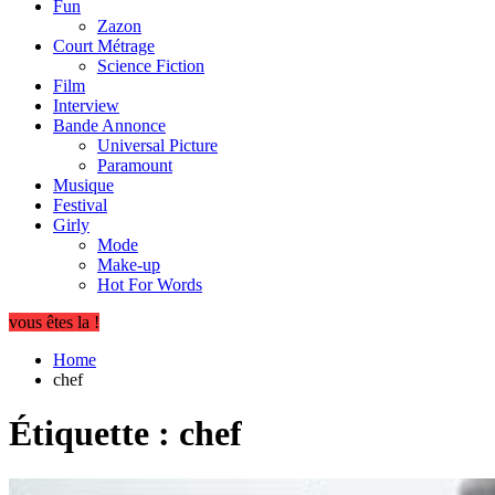
Fun
Zazon
Court Métrage
Science Fiction
Film
Interview
Bande Annonce
Universal Picture
Paramount
Musique
Festival
Girly
Mode
Make-up
Hot For Words
vous êtes la !
Home
chef
Étiquette :
chef