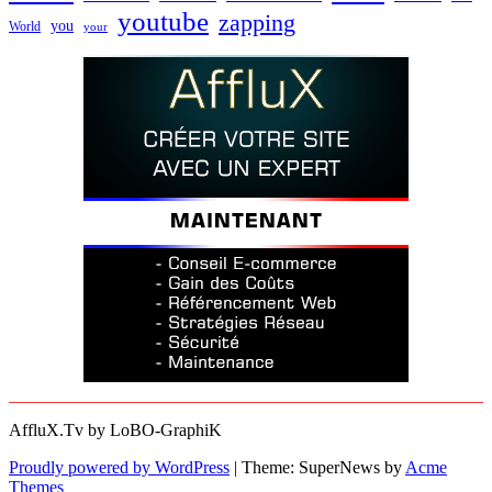
youtube
zapping
you
World
your
AffluX.Tv by LoBO-GraphiK
Proudly powered by WordPress
|
Theme: SuperNews by
Acme
Themes