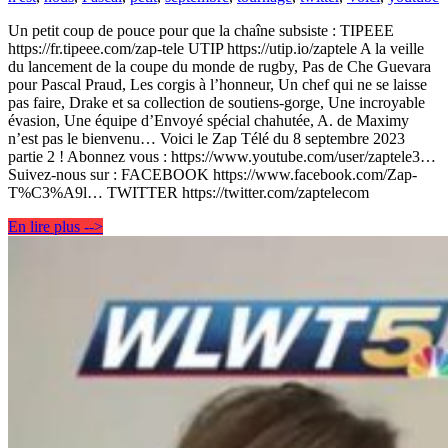
Un petit coup de pouce pour que la chaîne subsiste : TIPEEE
https://fr.tipeee.com/zap-tele UTIP https://utip.io/zaptele A la veille
du lancement de la coupe du monde de rugby, Pas de Che Guevara
pour Pascal Praud, Les corgis à l’honneur, Un chef qui ne se laisse
pas faire, Drake et sa collection de soutiens-gorge, Une incroyable
évasion, Une équipe d’Envoyé spécial chahutée, A. de Maximy
n’est pas le bienvenu… Voici le Zap Télé du 8 septembre 2023
partie 2 ! Abonnez vous : https://www.youtube.com/user/zaptele3…
Suivez-nous sur : FACEBOOK https://www.facebook.com/Zap-
T%C3%A9l… TWITTER https://twitter.com/zaptelecom
En lire plus -->