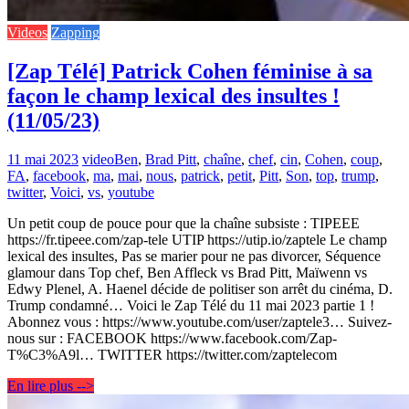
Videos
Zapping
[Zap Télé] Patrick Cohen féminise à sa
façon le champ lexical des insultes !
(11/05/23)
11 mai 2023
video
Ben
,
Brad Pitt
,
chaîne
,
chef
,
cin
,
Cohen
,
coup
,
FA
,
facebook
,
ma
,
mai
,
nous
,
patrick
,
petit
,
Pitt
,
Son
,
top
,
trump
,
twitter
,
Voici
,
vs
,
youtube
Un petit coup de pouce pour que la chaîne subsiste : TIPEEE
https://fr.tipeee.com/zap-tele UTIP https://utip.io/zaptele Le champ
lexical des insultes, Pas se marier pour ne pas divorcer, Séquence
glamour dans Top chef, Ben Affleck vs Brad Pitt, Maïwenn vs
Edwy Plenel, A. Haenel décide de politiser son arrêt du cinéma, D.
Trump condamné… Voici le Zap Télé du 11 mai 2023 partie 1 !
Abonnez vous : https://www.youtube.com/user/zaptele3… Suivez-
nous sur : FACEBOOK https://www.facebook.com/Zap-
T%C3%A9l… TWITTER https://twitter.com/zaptelecom
En lire plus -->