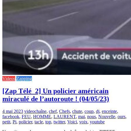
Videos
Zapping
[Zap Télé_2] Un policier américain
miraculé de l’autoroute ! (04/05/23)
4 mai 2023
video
chaîne
,
chef
,
Chefs
,
chute
,
coup
,
dj
,
enceinte
,
facebook
,
FEU
,
HOMME
,
LAURENT
,
mai
,
nous
,
Nouvelle
,
ours
,
petit
,
Pi
,
policier
,
tacle
,
top
,
twitter
,
Voici
,
voix
,
youtube