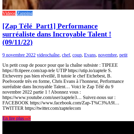
Videos
Zapping
[Zap Télé_Part1] Performance
surréaliste dans Incroyable Talent !
(09/11/22)
9 novembre 2022
video
chaîne
,
chef
,
coup
,
Evans
,
novembre
,
petit
Un petit coup de pouce pour que la chaîne subsiste : TIPEEE
https://fr.tipeee.com/zap-tele UTIP https://utip.io/zaptele S.
Etcheverry pas bien réveillé, Il tutoie le chef Etchebest, B.
Poelvoorde très en forme, Chris Evans à l’honneur, Performance
surréaliste dans Incroyable Talent… Voici le Zap Télé du 9
novembre 2022 partie 1 ! Abonnez vous :
https://www.youtube.com/user/zaptele3… Suivez-nous sur :
FACEBOOK https://www.facebook.com/Zap-T%C3%A9l…
TWITTER https://twitter.com/zaptelecom
En lire plus -->