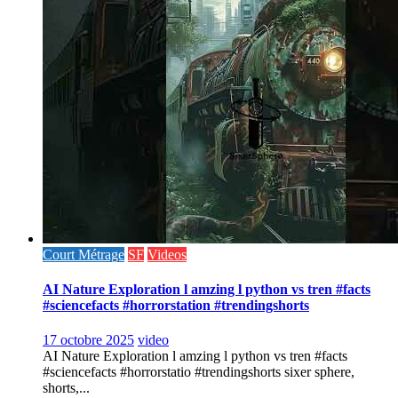
Court Métrage
SF
Videos
AI Nature Exploration l amzing l python vs tren #facts
#sciencefacts #horrorstation #trendingshorts
17 octobre 2025
video
AI Nature Exploration l amzing l python vs tren #facts
#sciencefacts #horrorstatio #trendingshorts sixer sphere,
shorts,...