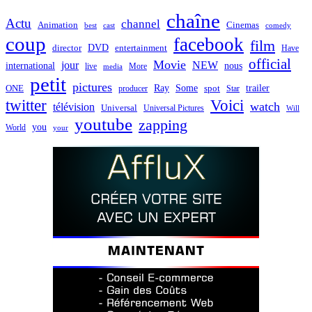
chaîne
Actu
channel
Animation
Cinemas
best
cast
comedy
coup
facebook
film
director
DVD
entertainment
Have
official
Movie
jour
NEW
international
nous
live
media
More
petit
pictures
Ray
Some
trailer
ONE
producer
spot
Star
twitter
Voici
watch
télévision
Universal
Universal Pictures
Will
youtube
zapping
you
World
your