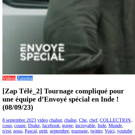
Videos
Zapping
[Zap Télé_2] Tournage compliqué pour
une équipe d’Envoyé spécial en Inde !
(08/09/23)
8 septembre 2023
video
chahut
,
chaîne
,
Che
,
chef
,
COLLECTION
,
coup
,
coupe
,
Drake
,
facebook
,
gorge
,
incroyable
,
Inde
,
Monde
,
n'est
,
nous
,
Pascal
,
petit
,
septembre
,
tournage
,
twitter
,
Voici
,
youtube