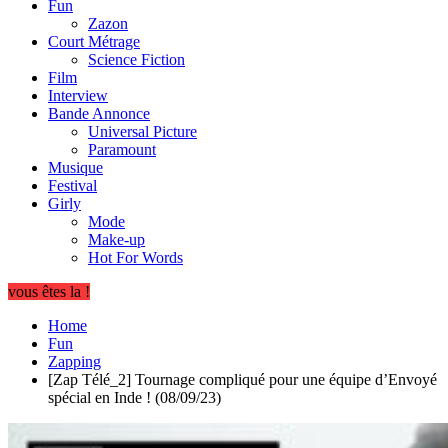
Fun
Zazon
Court Métrage
Science Fiction
Film
Interview
Bande Annonce
Universal Picture
Paramount
Musique
Festival
Girly
Mode
Make-up
Hot For Words
vous êtes la !
Home
Fun
Zapping
[Zap Télé_2] Tournage compliqué pour une équipe d’Envoyé
spécial en Inde ! (08/09/23)