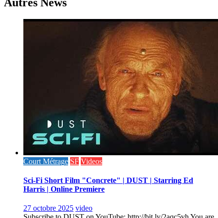
Autres News
Court Métrage
SF
Videos
Sci-Fi Short Film "Concrete" | DUST | Starring Ed
Harris | Online Premiere
27 octobre 2025
video
Subscribe to DUST on YouTube: http://bit.ly/2aqc5vh You are