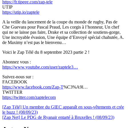
https://fr.tipeee.com/zap-tele
UTIP
https://utip.io/zaptele
A la veille du lancement de la coupe du monde de rugby, Pas de
Che Guevara pour Pascal Praud, Les corgis à l’honneur, Un chef
qui ne se laisse pas faire, Drake et sa collection de soutiens-gorge,
Une incroyable évasion, Une équipe d’Envoyé spécial chahutée, A.
de Maximy n’est pas le bienvenu…
Voici le Zap Télé du 8 septembre 2023 partie 2 !
Abonnez vous :
https://www.youtube.com/user/zaptele3…
Suivez-nous sur :
FACEBOOK
https://www.facebook.com/Zap-T
%C3%A9l…
TWITTER
https://twitter.com/zaptelecom
Navigation
[Zap Télé] Un membre du GIEC apparaît en sous-vêtements et crée
le buzz ! (08/09/23)
de
[Zap Net] Le PDG de Ryanair entarté à Bruxelles ! (08/09/23)
l’article