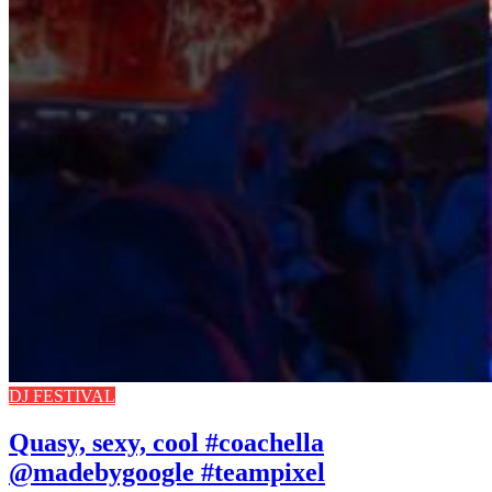
DJ FESTIVAL
Quasy, sexy, cool #coachella
@madebygoogle #teampixel