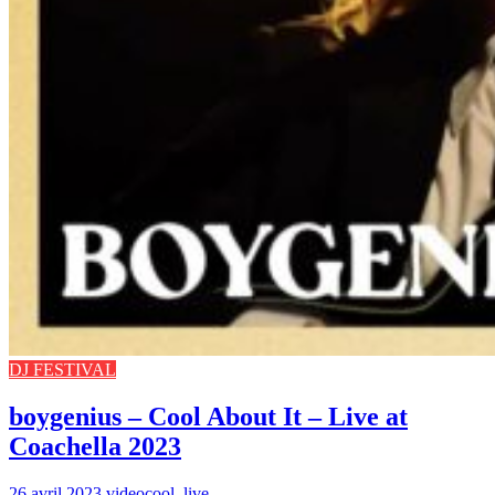
DJ FESTIVAL
boygenius – Cool About It – Live at
Coachella 2023
26 avril 2023
video
cool
,
live