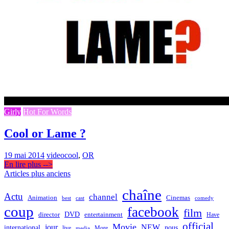
Girly
Hot For Words
Cool or Lame ?
19 mai 2014
video
cool
,
OR
En lire plus -->
Navigation
Articles plus anciens
des
chaîne
Actu
channel
Animation
Cinemas
best
cast
comedy
articles
coup
facebook
film
director
DVD
entertainment
Have
official
Movie
jour
NEW
international
nous
live
media
More