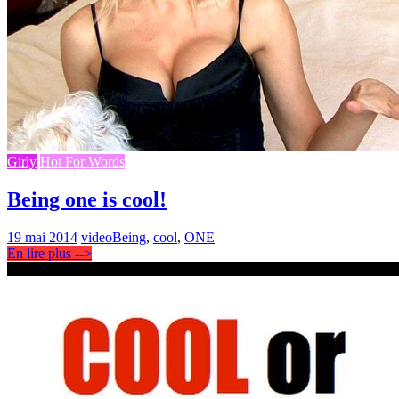
Girly
Hot For Words
Being one is cool!
19 mai 2014
video
Being
,
cool
,
ONE
En lire plus -->