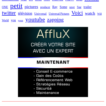
petit
pictures
Ray
Some
trailer
ONE
producer
spot
Star
twitter
Voici
watch
télévision
Universal
Universal Pictures
Will
youtube
zapping
you
World
your