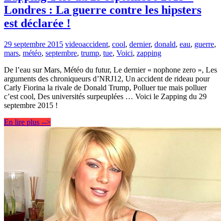
Londres : La guerre contre les hipsters
est déclarée !
29 septembre 2015
video
accident
,
cool
,
dernier
,
donald
,
eau
,
guerre
,
mars
,
météo
,
septembre
,
trump
,
tue
,
Voici
,
zapping
De l’eau sur Mars, Météo du futur, Le dernier « nophone zero », Les
arguments des chroniqueurs d’NRJ12, Un accident de rideau pour
Carly Fiorina la rivale de Donald Trump, Polluer tue mais polluer
c’est cool, Des universités surpeuplées … Voici le Zapping du 29
septembre 2015 !
En lire plus -->