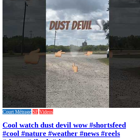
Court Métrage
SF
Videos
Cool watch dust devil wow #shortsfeed
#cool #nature #weather #news #reels