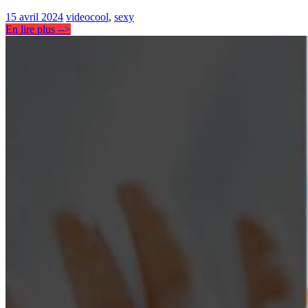
15 avril 2024
video
cool
,
sexy
En lire plus -->