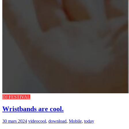
DJ FESTIVAL
Wristbands are cool.
30 mars 2024
video
cool
,
download
,
Mobile
,
today