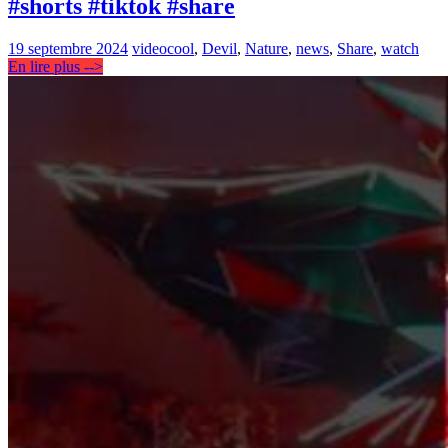
#shorts #tiktok #share
19 septembre 2024
video
cool
,
Devil
,
Nature
,
news
,
Share
,
watch
En lire plus -->