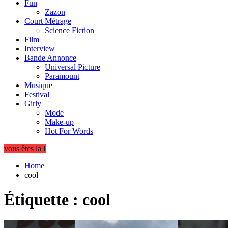
Fun
Zazon
Court Métrage
Science Fiction
Film
Interview
Bande Annonce
Universal Picture
Paramount
Musique
Festival
Girly
Mode
Make-up
Hot For Words
vous êtes la !
Home
cool
Étiquette :
cool