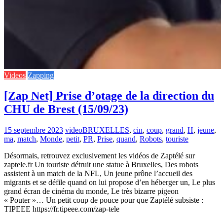
Videos
Zapping
[Zap Net] Prise d’otage de la direction du
CHU de Brest (15/09/23)
15 septembre 2023
video
BRUXELLES
,
cin
,
coup
,
grand
,
H
,
jeune
,
ma
,
match
,
Monde
,
petit
,
PR
,
Prise
,
quand
,
Robots
,
touriste
Désormais, retrouvez exclusivement les vidéos de Zaptélé sur
zaptele.fr Un touriste détruit une statue à Bruxelles, Des robots
assistent à un match de la NFL, Un jeune prône l’accueil des
migrants et se défile quand on lui propose d’en héberger un, Le plus
grand écran de cinéma du monde, Le très bizarre pigeon
« Pouter »… Un petit coup de pouce pour que Zaptélé subsiste :
TIPEEE https://fr.tipeee.com/zap-tele