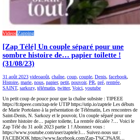
Videos
Zapping
[Zap Télé] Un couple séparé pour une
sombre histoire de… papier toilette !
(31/08/23)
31 août 2023
video
août
,
chaîne
,
coup
,
couple
,
Denis
,
facebook
,
Histoire
,
marie
,
nous
,
papier
,
petit
,
pouvoir
,
PR
,
pré
,
rentrée
,
SAINT
,
sarkozy
,
télématin
,
twitter
,
Voici
,
youtube
Un petit coup de pouce pour que la chaîne subsiste : TIPEEE
https://fr.tipeee.com/zap-tele UTIP https://utip.io/zaptele Les débuts
de Marie Portolano à la présentation de Télématin, Les rencontres de
Saint-Denis, N. Sarkozy et le pouvoir, Un couple séparé pour une
sombre histoire de… papier toilette, La rentrée décalée ?… Voici le
Zap Télé du 31 août 2023 partie 1 ! Abonnez vous :
https://www.youtube.com/user/zaptele3… Suivez-nous sur :
FACEBOOK https://www.facebook.com/Zap-T%C3%A9l…