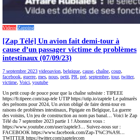
Videos
Zapping
[Zap Télé] Un avion fait demi-tour à
cause d’un passager victime de problèmes
intestinaux (07/09/23)
7 septembre 2023
video
avion
,
belgique
,
cause
,
chaîne
,
coup
,
facebook
,
guerre
,
mes
,
nous
,
petit
,
PR
,
pré
,
septembre
,
tour
,
twitter
,
victime
,
Voici
,
youtube
Un petit coup de pouce pour que la chaîne subsiste : TIPEEE
https://fr.tipeee.com/zap-tele UTIP https://utip.io/zaptele Le palmarès
des prénoms pour 2024, Un avion obligé de faire demi-tour en
raisons de problèmes intestinaux, Pipigate en Belgique, La guerre
des voisins, Un jeu de construction au nom pas banal… Voici le Zap
Télé du 7 septembre 2023 partie 1 ! Abonnez vous :
https://www.youtube.com/user/zaptele3… Suivez-nous sur :
FACEBOOK https://www.facebook.com/Zap-T%C3%A9l…
TWITTER https://twitter.com/zaptelecom