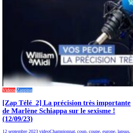
Videos
Zapping
[Zap Télé_2] La précision très importante
de Marlène Schiappa sur le sexisme !
(12/09/23)
12 septembre 2023
video
Championnat
,
coup
,
coupe
,
europe
,
lapsus
,