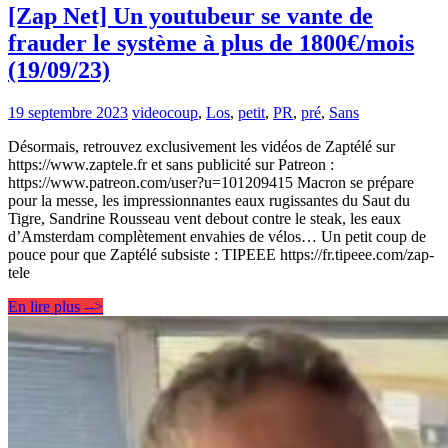
[Zap Net] Un youtubeur se vante de
frauder le système à plus de 1800€/mois
(19/09/23)
19 septembre 2023
video
coup
,
Los
,
petit
,
PR
,
pré
,
Sans
Désormais, retrouvez exclusivement les vidéos de Zaptélé sur
https://www.zaptele.fr et sans publicité sur Patreon :
https://www.patreon.com/user?u=101209415 Macron se prépare
pour la messe, les impressionnantes eaux rugissantes du Saut du
Tigre, Sandrine Rousseau vent debout contre le steak, les eaux
d’Amsterdam complètement envahies de vélos… Un petit coup de
pouce pour que Zaptélé subsiste : TIPEEE https://fr.tipeee.com/zap-
tele
En lire plus -->