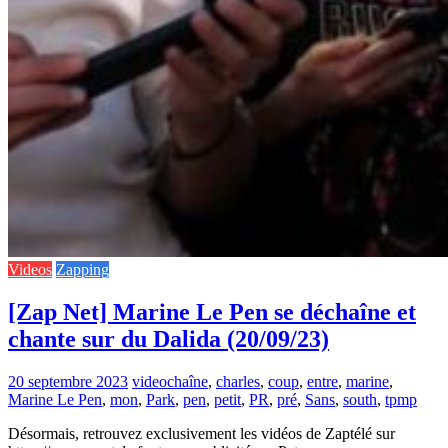
Videos
Zapping
[Zap Net] Marine Le Pen se déchaîne et
chante sur du Dalida (20/09/23)
20 septembre 2023
video
chaîne
,
charles
,
coup
,
entre
,
marine
,
Marine Le Pen
,
mon
,
Park
,
pen
,
petit
,
PR
,
pré
,
Sans
,
south
,
tpmp
Désormais, retrouvez exclusivement les vidéos de Zaptélé sur