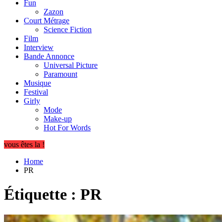
Fun
Zazon
Court Métrage
Science Fiction
Film
Interview
Bande Annonce
Universal Picture
Paramount
Musique
Festival
Girly
Mode
Make-up
Hot For Words
vous êtes la !
Home
PR
Étiquette :
PR