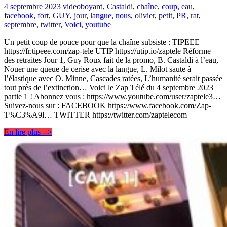
4 septembre 2023
video
boyard
,
Castaldi
,
chaîne
,
coup
,
eau
,
facebook
,
fort
,
GUY
,
jour
,
langue
,
nous
,
olivier
,
petit
,
PR
,
rat
,
septembre
,
twitter
,
Voici
,
youtube
Un petit coup de pouce pour que la chaîne subsiste : TIPEEE
https://fr.tipeee.com/zap-tele UTIP https://utip.io/zaptele Réforme
des retraites Jour 1, Guy Roux fait de la promo, B. Castaldi à l’eau,
Nouer une queue de cerise avec la langue, L. Milot saute à
l’élastique avec O. Minne, Cascades ratées, L’humanité serait passée
tout près de l’extinction… Voici le Zap Télé du 4 septembre 2023
partie 1 ! Abonnez vous : https://www.youtube.com/user/zaptele3…
Suivez-nous sur : FACEBOOK https://www.facebook.com/Zap-
T%C3%A9l… TWITTER https://twitter.com/zaptelecom
En lire plus -->