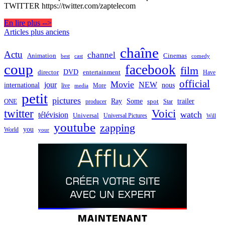
TWITTER https://twitter.com/zaptelecom
En lire plus -->
Navigation
Articles plus anciens
des
chaîne
Actu
channel
Animation
Cinemas
best
cast
comedy
articles
coup
facebook
film
director
DVD
entertainment
Have
official
Movie
jour
NEW
international
nous
live
media
More
petit
pictures
Ray
Some
trailer
ONE
producer
spot
Star
twitter
Voici
watch
télévision
Universal
Universal Pictures
Will
youtube
zapping
you
World
your