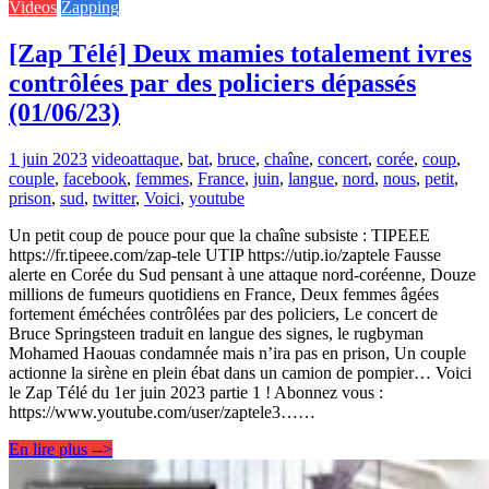
Videos
Zapping
[Zap Télé] Deux mamies totalement ivres
contrôlées par des policiers dépassés
(01/06/23)
1 juin 2023
video
attaque
,
bat
,
bruce
,
chaîne
,
concert
,
corée
,
coup
,
couple
,
facebook
,
femmes
,
France
,
juin
,
langue
,
nord
,
nous
,
petit
,
prison
,
sud
,
twitter
,
Voici
,
youtube
Un petit coup de pouce pour que la chaîne subsiste : TIPEEE
https://fr.tipeee.com/zap-tele UTIP https://utip.io/zaptele Fausse
alerte en Corée du Sud pensant à une attaque nord-coréenne, Douze
millions de fumeurs quotidiens en France, Deux femmes âgées
fortement éméchées contrôlées par des policiers, Le concert de
Bruce Springsteen traduit en langue des signes, le rugbyman
Mohamed Haouas condamnée mais n’ira pas en prison, Un couple
actionne la sirène en plein ébat dans un camion de pompier… Voici
le Zap Télé du 1er juin 2023 partie 1 ! Abonnez vous :
https://www.youtube.com/user/zaptele3……
En lire plus -->