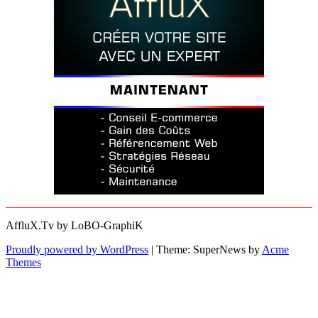
AffluX.Tv by LoBO-GraphiK
Proudly powered by WordPress
|
Theme: SuperNews by
Acme
Themes