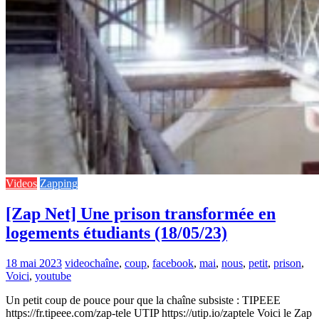
Videos
Zapping
[Zap Net] Une prison transformée en
logements étudiants (18/05/23)
18 mai 2023
video
chaîne
,
coup
,
facebook
,
mai
,
nous
,
petit
,
prison
,
Voici
,
youtube
Un petit coup de pouce pour que la chaîne subsiste : TIPEEE
https://fr.tipeee.com/zap-tele UTIP https://utip.io/zaptele Voici le Zap