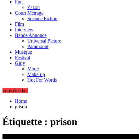
Fun
Zazon
Court Métrage
Science Fiction
Film
Interview
Bande Annonce
Universal Picture
Paramount
Musique
Festival
Girly
Mode
Make-up
Hot For Words
vous êtes la !
Home
prison
Étiquette :
prison