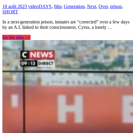
18 août 2023
video
DAYS
,
film
,
Generation
,
Next
,
Over
,
prison
,
SHORT
In a next-generation prison, inmates are “corrected” over a few days
by an A.I. linked to their consciousness. Cyrus, a lonely …
En lire plus -->