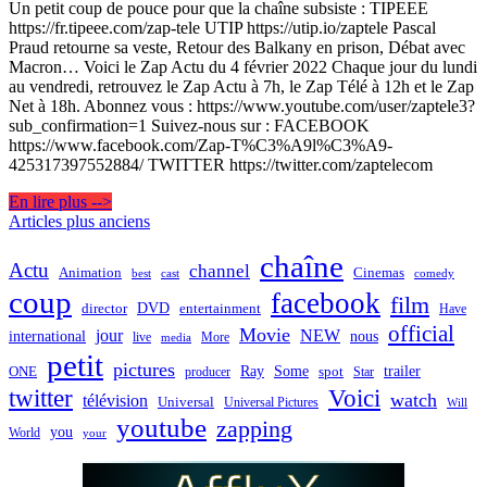
Un petit coup de pouce pour que la chaîne subsiste : TIPEEE
https://fr.tipeee.com/zap-tele UTIP https://utip.io/zaptele Pascal
Praud retourne sa veste, Retour des Balkany en prison, Débat avec
Macron… Voici le Zap Actu du 4 février 2022 Chaque jour du lundi
au vendredi, retrouvez le Zap Actu à 7h, le Zap Télé à 12h et le Zap
Net à 18h. Abonnez vous : https://www.youtube.com/user/zaptele3?
sub_confirmation=1 Suivez-nous sur : FACEBOOK
https://www.facebook.com/Zap-T%C3%A9l%C3%A9-
425317397552884/ TWITTER https://twitter.com/zaptelecom
En lire plus -->
Navigation
Articles plus anciens
des
chaîne
Actu
channel
Animation
Cinemas
best
cast
comedy
articles
coup
facebook
film
director
DVD
entertainment
Have
official
Movie
jour
NEW
international
nous
live
media
More
petit
pictures
Ray
Some
trailer
ONE
producer
spot
Star
twitter
Voici
watch
télévision
Universal
Universal Pictures
Will
youtube
zapping
you
World
your