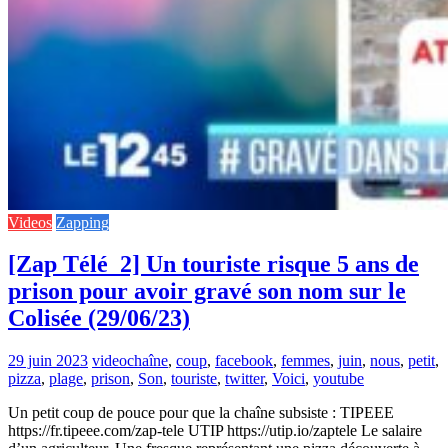
Videos
Zapping
[Zap Télé_2] Un touriste risque 5 ans de
prison pour avoir gravé son nom sur le
Colisée (29/06/23)
29 juin 2023
video
chaîne
,
coup
,
facebook
,
femmes
,
juin
,
nous
,
petit
,
pizza
,
plage
,
prison
,
Son
,
touriste
,
twitter
,
Voici
,
youtube
Un petit coup de pouce pour que la chaîne subsiste : TIPEEE
https://fr.tipeee.com/zap-tele UTIP https://utip.io/zaptele Le salaire