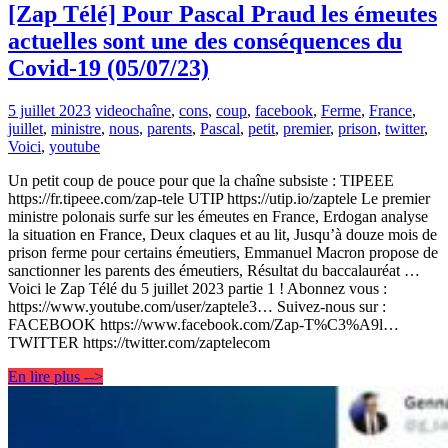
[Zap Télé] Pour Pascal Praud les émeutes
actuelles sont une des conséquences du
Covid-19 (05/07/23)
5 juillet 2023
video
chaîne
,
cons
,
coup
,
facebook
,
Ferme
,
France
,
juillet
,
ministre
,
nous
,
parents
,
Pascal
,
petit
,
premier
,
prison
,
twitter
,
Voici
,
youtube
Un petit coup de pouce pour que la chaîne subsiste : TIPEEE
https://fr.tipeee.com/zap-tele UTIP https://utip.io/zaptele Le premier
ministre polonais surfe sur les émeutes en France, Erdogan analyse
la situation en France, Deux claques et au lit, Jusqu’à douze mois de
prison ferme pour certains émeutiers, Emmanuel Macron propose de
sanctionner les parents des émeutiers, Résultat du baccalauréat …
Voici le Zap Télé du 5 juillet 2023 partie 1 ! Abonnez vous :
https://www.youtube.com/user/zaptele3… Suivez-nous sur :
FACEBOOK https://www.facebook.com/Zap-T%C3%A9l…
TWITTER https://twitter.com/zaptelecom
En lire plus -->