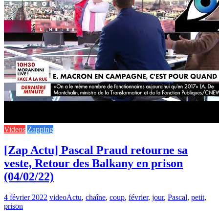
Videos
Zapping
[Zap Actu] Pascal Praud retourne sa
veste, Retour des Balkany en prison
(04/02/22)
4 février 2022
video
Actu
,
chaîne
,
coup
,
février
,
jour
,
Pascal
,
petit
,
prison