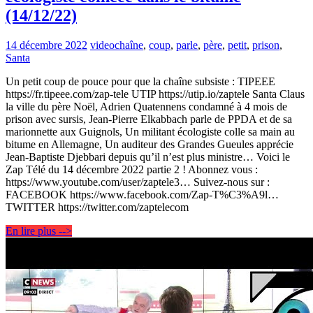
(14/12/22)
14 décembre 2022
video
chaîne
,
coup
,
parle
,
père
,
petit
,
prison
,
Santa
Un petit coup de pouce pour que la chaîne subsiste : TIPEEE
https://fr.tipeee.com/zap-tele UTIP https://utip.io/zaptele Santa Claus
la ville du père Noël, Adrien Quatennens condamné à 4 mois de
prison avec sursis, Jean-Pierre Elkabbach parle de PPDA et de sa
marionnette aux Guignols, Un militant écologiste colle sa main au
bitume en Allemagne, Un auditeur des Grandes Gueules apprécie
Jean-Baptiste Djebbari depuis qu’il n’est plus ministre… Voici le
Zap Télé du 14 décembre 2022 partie 2 ! Abonnez vous :
https://www.youtube.com/user/zaptele3… Suivez-nous sur :
FACEBOOK https://www.facebook.com/Zap-T%C3%A9l…
TWITTER https://twitter.com/zaptelecom
En lire plus -->