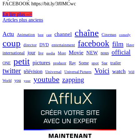
FACEBOOK https://bit.ly/3f0MCwc
En lire plus -->
Navigation
Articles plus anciens
des
chaîne
Actu
channel
Animation
Cinemas
best
cast
comedy
articles
coup
facebook
film
director
DVD
entertainment
Have
official
Movie
jour
NEW
international
nous
live
media
More
petit
pictures
Ray
Some
trailer
ONE
producer
spot
Star
twitter
Voici
watch
télévision
Universal
Universal Pictures
Will
youtube
zapping
you
World
your