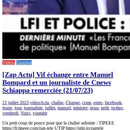
Videos
Zapping
[Zap Actu] Vif échange entre Manuel
Bompard et un journaliste de Cnews
Schiappa remerciée (21/07/23)
21 juillet 2023
video
Actu
,
chaîne
,
Change
,
coup
,
entre
,
facebook
,
jeune
,
jour
,
journaliste
,
juillet
,
manuel
,
ministre
,
nous
,
petit
,
twitter
,
vendredi
,
Voici
,
youtube
Un petit coup de pouce pour que la chaîne subsiste : TIPEEE
https://fr.tipeee.com/zap-tele UTIP https://utip.io/zaptele