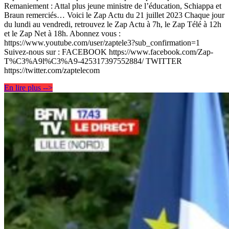
Remaniement : Attal plus jeune ministre de l’éducation, Schiappa et
Braun remerciés… Voici le Zap Actu du 21 juillet 2023 Chaque jour
du lundi au vendredi, retrouvez le Zap Actu à 7h, le Zap Télé à 12h
et le Zap Net à 18h. Abonnez vous :
https://www.youtube.com/user/zaptele3?sub_confirmation=1
Suivez-nous sur : FACEBOOK https://www.facebook.com/Zap-
T%C3%A9l%C3%A9-425317397552884/ TWITTER
https://twitter.com/zaptelecom
En lire plus -->