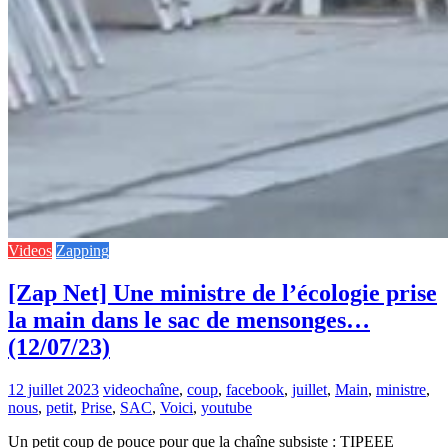
Videos
Zapping
[Zap Net] Une ministre de l’écologie prise
la main dans le sac de mensonges…
(12/07/23)
12 juillet 2023
video
chaîne
,
coup
,
facebook
,
juillet
,
Main
,
ministre
,
nous
,
petit
,
Prise
,
SAC
,
Voici
,
youtube
Un petit coup de pouce pour que la chaîne subsiste : TIPEEE