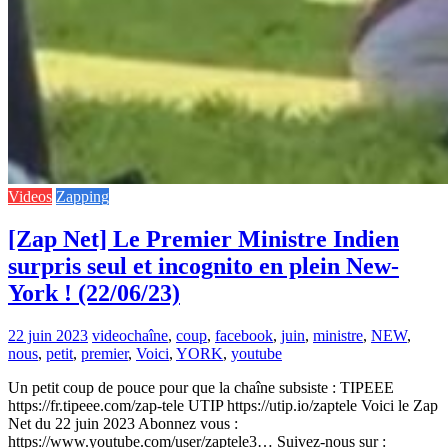
Videos
Zapping
[Zap Net] Le Premier Ministre Indien
surpris seul et incognito en plein New-
York ! (22/06/23)
22 juin 2023
video
chaîne
,
coup
,
facebook
,
juin
,
ministre
,
NEW
,
nous
,
petit
,
premier
,
Voici
,
YORK
,
youtube
Un petit coup de pouce pour que la chaîne subsiste : TIPEEE
https://fr.tipeee.com/zap-tele UTIP https://utip.io/zaptele Voici le Zap
Net du 22 juin 2023 Abonnez vous :
https://www.youtube.com/user/zaptele3… Suivez-nous sur :