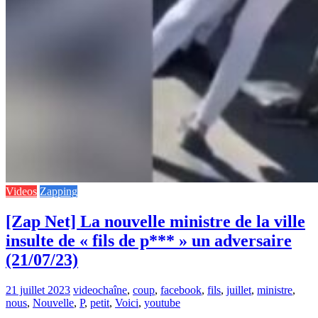
Videos
Zapping
[Zap Net] La nouvelle ministre de la ville
insulte de « fils de p*** » un adversaire
(21/07/23)
21 juillet 2023
video
chaîne
,
coup
,
facebook
,
fils
,
juillet
,
ministre
,
nous
,
Nouvelle
,
P
,
petit
,
Voici
,
youtube