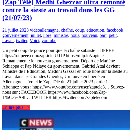
[Zap Télé] Medhi Ghezzar ultra remonté
contre la sieste au travail dans les GG
(21/07/23)
21 juillet 2023
video
allemagne
,
chaîne
,
coup
,
education
,
facebook
,
gouvernement
,
juillet
,
libre
,
ministre
,
nous
,
nouveau
,
part
,
petit
,
travail
,
twitter
,
Voici
,
youtube
Un petit coup de pouce pour que la chaîne subsiste : TIPEEE
https://fr.tipeee.com/zap-tele UTIP https://utip.io/zaptele
Remaniement : le nouveau gouvernement, Départ de Marlène
Schiappa et Pap Ndiaye du gouvernement, Gabriel Attal devient
Ministre de l’Education, Meddhi Gazzar en roue libre sur la sieste au
travail dans les Grandes Gueules, Un fauve en liberté en
Allemagne… Voici le Zap Télé du 21 juillet 2023 partie 1 !
Abonnez vous : https://www.youtube.com/user/zaptele3… Suivez-
nous sur : FACEBOOK https://www.facebook.com/Zap-
T%C3%A9l… TWITTER https://twitter.com/zaptelecom
En lire plus -->