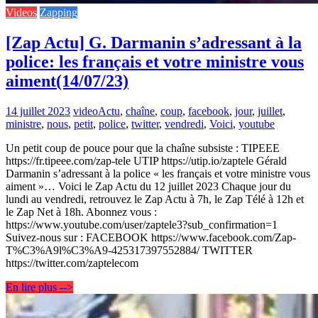
Videos
Zapping
[Zap Actu] G. Darmanin s’adressant à la
police: les français et votre ministre vous
aiment(14/07/23)
14 juillet 2023
video
Actu
,
chaîne
,
coup
,
facebook
,
jour
,
juillet
,
ministre
,
nous
,
petit
,
police
,
twitter
,
vendredi
,
Voici
,
youtube
Un petit coup de pouce pour que la chaîne subsiste : TIPEEE
https://fr.tipeee.com/zap-tele UTIP https://utip.io/zaptele Gérald
Darmanin s’adressant à la police « les français et votre ministre vous
aiment »… Voici le Zap Actu du 12 juillet 2023 Chaque jour du
lundi au vendredi, retrouvez le Zap Actu à 7h, le Zap Télé à 12h et
le Zap Net à 18h. Abonnez vous :
https://www.youtube.com/user/zaptele3?sub_confirmation=1
Suivez-nous sur : FACEBOOK https://www.facebook.com/Zap-
T%C3%A9l%C3%A9-425317397552884/ TWITTER
https://twitter.com/zaptelecom
En lire plus -->