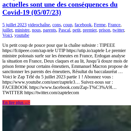
actuelles sont une des conséquences du
Covid-19 (05/07/23)
5 juillet 2023
video
chaîne
,
cons
,
coup
,
facebook
,
Ferme
,
France
,
juillet
,
ministre
,
nous
,
parents
,
Pascal
,
petit
,
premier
,
prison
,
twitter
,
Voici
,
youtube
Un petit coup de pouce pour que la chaîne subsiste : TIPEEE
https://fr.tipeee.com/zap-tele UTIP https://utip.io/zaptele Le premier
ministre polonais surfe sur les émeutes en France, Erdogan analyse
la situation en France, Deux claques et au lit, Jusqu’à douze mois de
prison ferme pour certains émeutiers, Emmanuel Macron propose de
sanctionner les parents des émeutiers, Résultat du baccalauréat …
Voici le Zap Télé du 5 juillet 2023 partie 1 ! Abonnez vous :
https://www.youtube.com/user/zaptele3… Suivez-nous sur :
FACEBOOK https://www.facebook.com/Zap-T%C3%A9l…
TWITTER https://twitter.com/zaptelecom
En lire plus -->