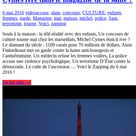
6 mai 2016
video
accuse
,
alain
,
concours
,
CULTURE
,
enfants
,
femmes
,
garde
,
Magazine
,
mai
,
maison
,
michel
,
police
,
Sant
,
terrorisme
,
tourne
,
Voici
,
zapping
Seuls à la maison : la télé-réalité avec des enfants, Un concours de
culture tourne mal chez les marseillais, Michel Cymes était-il ivre ?
Le diamant du siècle : 1109 carats pour 70 millions de dollars, Alain
Finkielkraut met en garde contre la haine anti-bourgeois et
l’antisémitisme, Un médecin refuse les femmes voilées, La police
accuse une violence psychologique, Un terrorisme D’État contre la
démocratie, Le culte de l’ascension … Voici le Zapping du 6 mai
2016 !
En lire plus -->