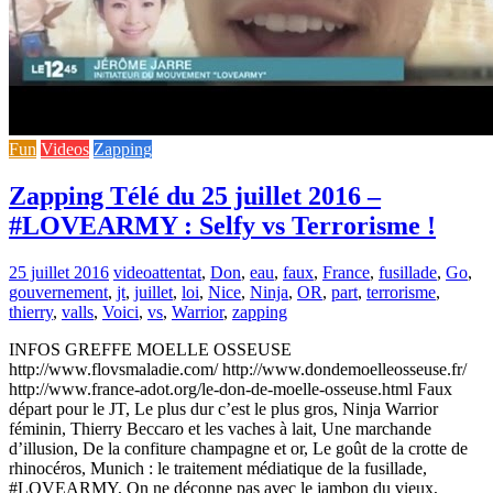
Fun
Videos
Zapping
Zapping Télé du 25 juillet 2016 –
#LOVEARMY : Selfy vs Terrorisme !
25 juillet 2016
video
attentat
,
Don
,
eau
,
faux
,
France
,
fusillade
,
Go
,
gouvernement
,
jt
,
juillet
,
loi
,
Nice
,
Ninja
,
OR
,
part
,
terrorisme
,
thierry
,
valls
,
Voici
,
vs
,
Warrior
,
zapping
INFOS GREFFE MOELLE OSSEUSE
http://www.flovsmaladie.com/ http://www.dondemoelleosseuse.fr/
http://www.france-adot.org/le-don-de-moelle-osseuse.html Faux
départ pour le JT, Le plus dur c’est le plus gros, Ninja Warrior
féminin, Thierry Beccaro et les vaches à lait, Une marchande
d’illusion, De la confiture champagne et or, Le goût de la crotte de
rhinocéros, Munich : le traitement médiatique de la fusillade,
#LOVEARMY, On ne déconne pas avec le jambon du vieux,