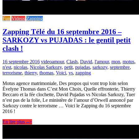
Fun
Videos
Zapping
Zapping Télé du 16 septembre 2016 –
SARKOZY vs PUJADAS : le gentil petit
clash !
16 septembre 2016
video
amour
,
Clash
,
David
,
l'amour
,
mon
,
motus
,
n'est
,
nicolas
,
Nicolas Sarkozy
,
petit
,
pujadas
,
sarkozy
,
septembre
,
terrorisme
,
thierry
,
thomas
,
Voici
,
vs
,
zapping
Motus agence matrimoniale, Des propos qui vont trop loin selon
Évelyne Thomas dans C’est Mon Choix, Quelle effronterie, Thierry
Beccaro et la fée clochette, David Pujadas vs Nicolas Sarkozy, Tuer
n’est pas de la folie, Le ministère de l’amour d’Orwell annoncé par
Sarkozy contre le terrorisme … Voici le Zapping du 16 septembre
2016 !
En lire plus -->