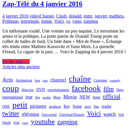
Zap-Télé du 4 janvier 2016
4 janvier 2016
video
Change
,
Clash
,
donald
,
entre
,
janvier
,
mathieu
,
Politique
,
terrorisme
,
trump
,
Voici
,
vs
,
yann
,
zapping
Un mélomane exalté, Une voisine un peu taquine, Le terrorisme les
armes et la politique, La porte parole de Donald Trump porte un
collier de balles de fusil, Un bide dans « Mot de Passe », Échange
très tendu entre Mathieu Kassovitz et Yann Moix, La quenelle
Féraud, Le cigare de la paix … Voici le Zapping du 4 janvier 2016 !
En lire plus -->
Navigation
Articles plus anciens
des
chaîne
Actu
channel
Animation
Cinemas
best
cast
comedy
articles
coup
facebook
film
director
DVD
entertainment
Have
official
Movie
jour
NEW
international
nous
live
media
More
petit
pictures
Ray
Some
trailer
ONE
producer
spot
Star
twitter
Voici
watch
télévision
Universal
Universal Pictures
Will
youtube
zapping
you
World
your