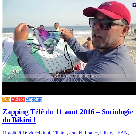
Fun
Videos
Zapping
Zapping Télé du 11 aout 2016 – Sociologie
du Bikini !
11 août 2016
video
bikini
,
Clinton
,
donald
,
France
,
Hillary
,
JEAN
,