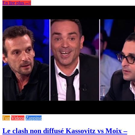
En lire plus -->
Fun
Videos
Zapping
Le clash non diffusé Kassovitz vs Moix –