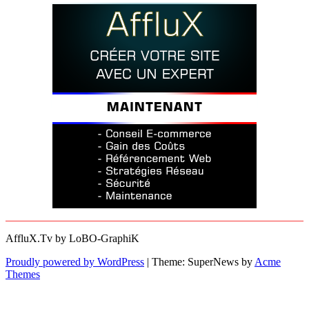
AffluX.Tv by LoBO-GraphiK
Proudly powered by WordPress
|
Theme: SuperNews by
Acme
Themes