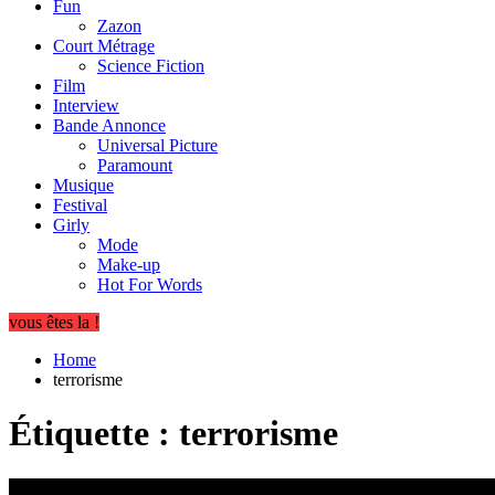
Fun
Zazon
Court Métrage
Science Fiction
Film
Interview
Bande Annonce
Universal Picture
Paramount
Musique
Festival
Girly
Mode
Make-up
Hot For Words
vous êtes la !
Home
terrorisme
Étiquette :
terrorisme