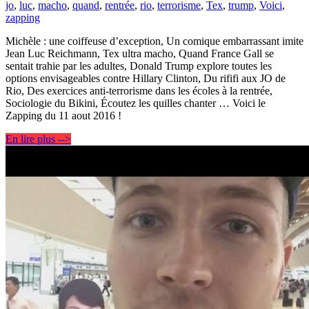
jo
,
luc
,
macho
,
quand
,
rentrée
,
rio
,
terrorisme
,
Tex
,
trump
,
Voici
,
zapping
Michèle : une coiffeuse d’exception, Un comique embarrassant imite
Jean Luc Reichmann, Tex ultra macho, Quand France Gall se
sentait trahie par les adultes, Donald Trump explore toutes les
options envisageables contre Hillary Clinton, Du rififi aux JO de
Rio, Des exercices anti-terrorisme dans les écoles à la rentrée,
Sociologie du Bikini, Écoutez les quilles chanter … Voici le
Zapping du 11 aout 2016 !
En lire plus -->