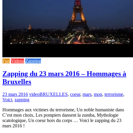
Fun
Videos
Zapping
Zapping du 23 mars 2016 – Hommages à
Bruxelles
23 mars 2016
video
BRUXELLES
,
coeur
,
mars
,
mon
,
terrorisme
,
Voici
,
zapping
Hommages aux victimes du terrorisme, Un noble humaniste dans
C’est mon choix, Les pompiers dansent la zumba, Mythologie
scatologique, Un coeur hors du corps … Voici le zapping du 23
mars 2016 !