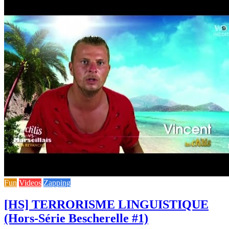
Fun
Videos
Zapping
[HS] TERRORISME LINGUISTIQUE
(Hors-Série Bescherelle #1)