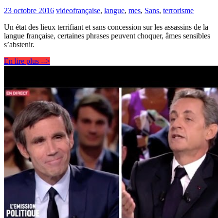
23 octobre 2016
video
française
,
langue
,
mes
,
Sans
,
terrorisme
Un état des lieux terrifiant et sans concession sur les assassins de la
langue française, certaines phrases peuvent choquer, âmes sensibles
s’abstenir.
En lire plus -->